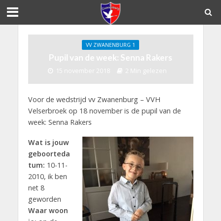
VV ZWANENBURG 1
Pupil van de week: Senna Rakers
15 november 2018
2 Min gelezen
Voor de wedstrijd vv Zwanenburg – VVH
Velserbroek op 18 november is de pupil van de
week: Senna Rakers
Wat is jouw
geboorteda
tum:
10-11-
2010, ik ben
net 8
geworden
Waar woon