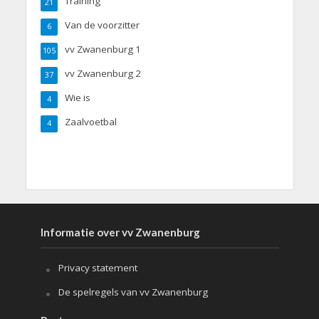
Training
21
Van de voorzitter
6
vv Zwanenburg 1
105
vv Zwanenburg 2
37
Wie is
4
Zaalvoetbal
4
Informatie over vv Zwanenburg
Privacy statement
De spelregels van vv Zwanenburg