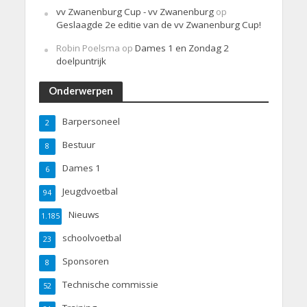
vv Zwanenburg Cup - vv Zwanenburg
op
Geslaagde 2e editie van de vv Zwanenburg Cup!
Robin Poelsma
op
Dames 1 en Zondag 2
doelpuntrijk
Onderwerpen
Barpersoneel
2
Bestuur
8
Dames 1
6
Jeugdvoetbal
94
Nieuws
1.185
schoolvoetbal
23
Sponsoren
8
Technische commissie
52