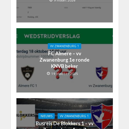
9 maart 2026
VV ZWANENBURG 1
FC Almere – vv
Zwanenburg 1e ronde
KNVB beker
19 oktober 2025
NIEUWS
VV ZWANENBURG 1
Busreis De Blokkers 1 – vv