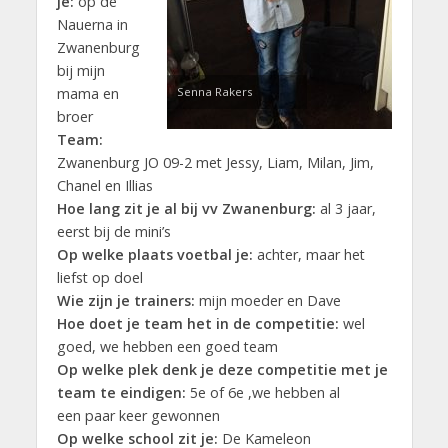
je:
op de
Nauerna in
Zwanenburg
bij mijn
mama en
Senna Rakers
broer
Team:
Zwanenburg JO 09-2 met Jessy, Liam, Milan, Jim,
Chanel en Illias
Hoe lang zit je al bij vv Zwanenburg:
al 3 jaar,
eerst bij de mini’s
Op welke plaats voetbal je:
achter, maar het
liefst op doel
Wie zijn je trainers:
mijn moeder en Dave
Hoe doet je team het in de competitie:
wel
goed, we hebben een goed team
Op welke plek denk je deze competitie met je
team te eindigen:
5e of 6e ,we hebben al
een paar keer gewonnen
Op welke school zit je:
De Kameleon