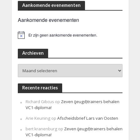
Aankomende evenementen
Aankomende evenementen
Er zijn geen aankomende evenementen.
B
e
r
i
Archieven
c
h
Archieven
t
Recente reacties
Richard Gibcus
op
Zeven (jeugd)trainers behalen
VC1-diploma!
Arie Keuning
op
Afscheidsbrief Lars van Oosten
bert kranenburg
op
Zeven (jeugd)trainers behalen
VC1-diploma!