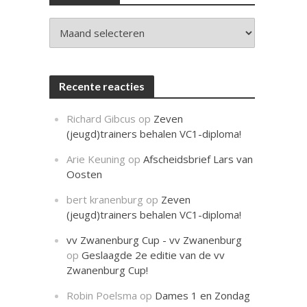
c
h
t
Archieven
Recente reacties
Richard Gibcus
op
Zeven
(jeugd)trainers behalen VC1-diploma!
Arie Keuning
op
Afscheidsbrief Lars van
Oosten
bert kranenburg
op
Zeven
(jeugd)trainers behalen VC1-diploma!
vv Zwanenburg Cup - vv Zwanenburg
op
Geslaagde 2e editie van de vv
Zwanenburg Cup!
Robin Poelsma
op
Dames 1 en Zondag