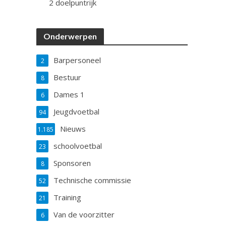
2 doelpuntrijk
Onderwerpen
Barpersoneel
2
Bestuur
8
Dames 1
6
Jeugdvoetbal
94
Nieuws
1.185
schoolvoetbal
23
Sponsoren
8
Technische commissie
52
Training
21
Van de voorzitter
6