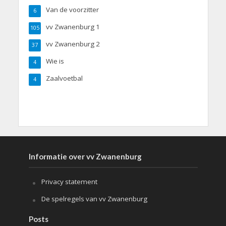
Van de voorzitter
6
vv Zwanenburg 1
105
vv Zwanenburg 2
37
Wie is
4
Zaalvoetbal
4
Informatie over vv Zwanenburg
Privacy statement
De spelregels van vv Zwanenburg
Posts