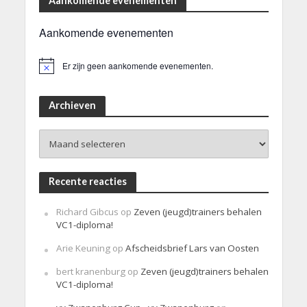
Aankomende evenementen
Aankomende evenementen
Er zijn geen aankomende evenementen.
B
e
r
i
Archieven
c
h
Archieven
t
Recente reacties
Richard Gibcus
op
Zeven (jeugd)trainers behalen
VC1-diploma!
Arie Keuning
op
Afscheidsbrief Lars van Oosten
bert kranenburg
op
Zeven (jeugd)trainers behalen
VC1-diploma!