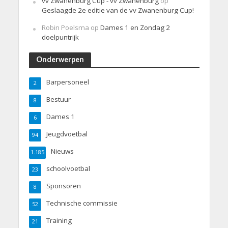
vv Zwanenburg Cup - vv Zwanenburg
op
Geslaagde 2e editie van de vv Zwanenburg Cup!
Robin Poelsma
op
Dames 1 en Zondag 2
doelpuntrijk
Onderwerpen
Barpersoneel
2
Bestuur
8
Dames 1
6
Jeugdvoetbal
94
Nieuws
1.185
schoolvoetbal
23
Sponsoren
8
Technische commissie
52
Training
21