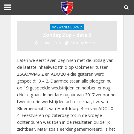
VV ZWANENBURG 2
Zondag 2 up – date 3
11 mei 2018
2 Min gelezen
Laten we eerst even beginnen met de uitslag van
de laatste inhaalwedstrijd op Ookmeer tussen
ZSGO/WMS 2 en ADO’20 4 die gisteren werd
gespeeld: 3 – 2. Daarmee staan alle ploegen nu
op 19 gespeelde wedstrijden en hebben er nog
drie te gaan. In het late najaar van 2017 verloor het
tweede drie wedstrijden achter elkaar, t.w. van
Bloemendaal 2, van Hoofddorp 4 en van ADO’20
4. Feestvieren op zaterdag tot in de vroege
ochtenduren was toen in de resultaten duidelijk
zichtbaar. Maar zoals eerder gememoreerd, is het