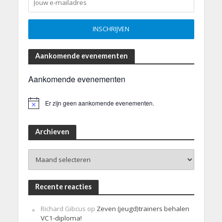
Aankomende evenementen
Aankomende evenementen
Er zijn geen aankomende evenementen.
B
e
r
i
Archieven
c
h
Archieven
t
Recente reacties
Richard Gibcus
op
Zeven (jeugd)trainers behalen
VC1-diploma!