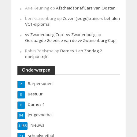
Arie Keuning
op
Afscheidsbrief Lars van Oosten
bert kranenburg
op
Zeven (jeugd)trainers behalen
VC1-diploma!
vv Zwanenburg Cup - vv Zwanenburg
op
Geslaagde 2e editie van de vv Zwanenburg Cup!
Robin Poelsma
op
Dames 1 en Zondag 2
doelpuntrijk
Onderwerpen
Barpersoneel
2
Bestuur
8
Dames 1
6
Jeugdvoetbal
94
Nieuws
1.185
schoolvoetbal
23