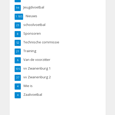
Jeugdvoetbal
94
Nieuws
1.185
schoolvoetbal
23
Sponsoren
8
Technische commissie
52
Training
21
Van de voorzitter
6
vv Zwanenburg 1
105
vv Zwanenburg 2
37
Wie is
4
Zaalvoetbal
4