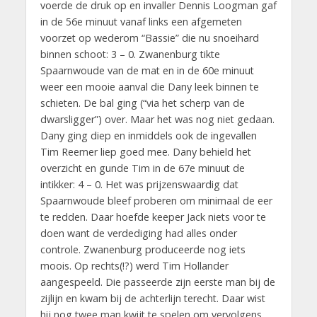
voerde de druk op en invaller Dennis Loogman gaf
in de 56e minuut vanaf links een afgemeten
voorzet op wederom “Bassie” die nu snoeihard
binnen schoot: 3 – 0. Zwanenburg tikte
Spaarnwoude van de mat en in de 60e minuut
weer een mooie aanval die Dany leek binnen te
schieten. De bal ging (“via het scherp van de
dwarsligger”) over. Maar het was nog niet gedaan.
Dany ging diep en inmiddels ook de ingevallen
Tim Reemer liep goed mee. Dany behield het
overzicht en gunde Tim in de 67e minuut de
intikker: 4 – 0. Het was prijzenswaardig dat
Spaarnwoude bleef proberen om minimaal de eer
te redden. Daar hoefde keeper Jack niets voor te
doen want de verdediging had alles onder
controle. Zwanenburg produceerde nog iets
moois. Op rechts(!?) werd Tim Hollander
aangespeeld. Die passeerde zijn eerste man bij de
zijlijn en kwam bij de achterlijn terecht. Daar wist
hij nog twee man kwijt te spelen om vervolgens