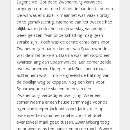
Eugene v.d. Bor deed Zwanenburg verwoede
pogingen om meteen het heft in handen te nemen.
De wil was er duidelijk maar het was vaak slordig
en te gemakzuchtig. Niemand van het tweede had
blijkbaar mijn slotzin in mijn verslag van vorige
week gelezen: “van onderschatting mag geen
sprake zijn”. Toch was de eerste echte kans voor
Zwanenburg maar de keeper van Spaarnwoude
wist de inzet te keren. Daarna was het woord een
kwartier lang aan Spaarnwoude. Een corner zeilde
over waarnemend keeper Jack Buijs heen maar
achter hem wist Timo Hengeveld de bal nog van
de doellijn weg te koppen. Nog een kans voor
Spaarnwoude die via een been van een
Zwanenburg verdediger over ging. Weer een
corner waarna er een heuse scrimmage voor de
ogen van keeper Jack ontstond. Jack zat er op
twee inzetten vanaf één meter voor het doel
evenzoveel maal goed tussen. Zwanenburg toog
maar weer eens ten aanval en op de rand 16 werd