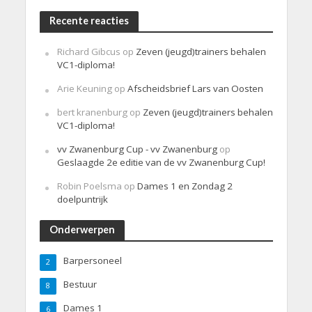
Recente reacties
Richard Gibcus
op
Zeven (jeugd)trainers behalen
VC1-diploma!
Arie Keuning
op
Afscheidsbrief Lars van Oosten
bert kranenburg
op
Zeven (jeugd)trainers behalen
VC1-diploma!
vv Zwanenburg Cup - vv Zwanenburg
op
Geslaagde 2e editie van de vv Zwanenburg Cup!
Robin Poelsma
op
Dames 1 en Zondag 2
doelpuntrijk
Onderwerpen
Barpersoneel
2
Bestuur
8
Dames 1
6