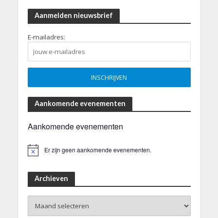
Aanmelden nieuwsbrief
E-mailadres:
Aankomende evenementen
Aankomende evenementen
Er zijn geen aankomende evenementen.
B
e
r
i
Archieven
c
h
Archieven
t