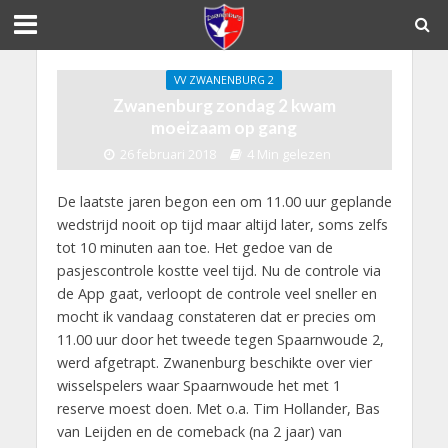
VV ZWANENBURG 2
Zwanenburg zondag 2 kwam
moeizaam op gang
26 februari 2018
4 Min gelezen
De laatste jaren begon een om 11.00 uur geplande
wedstrijd nooit op tijd maar altijd later, soms zelfs
tot 10 minuten aan toe. Het gedoe van de
pasjescontrole kostte veel tijd. Nu de controle via
de App gaat, verloopt de controle veel sneller en
mocht ik vandaag constateren dat er precies om
11.00 uur door het tweede tegen Spaarnwoude 2,
werd afgetrapt. Zwanenburg beschikte over vier
wisselspelers waar Spaarnwoude het met 1
reserve moest doen. Met o.a. Tim Hollander, Bas
van Leijden en de comeback (na 2 jaar) van