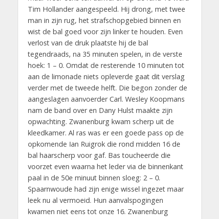
Tim Hollander aangespeeld. Hij drong, met twee
man in zijn rug, het strafschopgebied binnen en
wist de bal goed voor zijn linker te houden. Even
verlost van de druk plaatste hij de bal
tegendraads, na 35 minuten spelen, in de verste
hoek: 1 – 0. Omdat de resterende 10 minuten tot
aan de limonade niets opleverde gaat dit verslag
verder met de tweede helft. Die begon zonder de
aangeslagen aanvoerder Carl. Wesley Koopmans
nam de band over en Dany Hulst maakte zijn
opwachting. Zwanenburg kwam scherp uit de
kleedkamer. Al ras was er een goede pass op de
opkomende Ian Ruigrok die rond midden 16 de
bal haarscherp voor gaf. Bas toucheerde die
voorzet even waarna het leder via de binnenkant
paal in de 50e minuut binnen sloeg: 2 – 0.
Spaarnwoude had zijn enige wissel ingezet maar
leek nu al vermoeid. Hun aanvalspogingen
kwamen niet eens tot onze 16. Zwanenburg