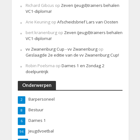
Richard Gibcus
op
Zeven (jeugd)trainers behalen
VC1-diploma!
Arie Keuning
op
Afscheidsbrief Lars van Oosten
bert kranenburg
op
Zeven (jeugd)trainers behalen
VC1-diploma!
vv Zwanenburg Cup - vv Zwanenburg
op
Geslaagde 2e editie van de vv Zwanenburg Cup!
Robin Poelsma
op
Dames 1 en Zondag 2
doelpuntrijk
Onderwerpen
Barpersoneel
2
Bestuur
8
Dames 1
6
Jeugdvoetbal
94