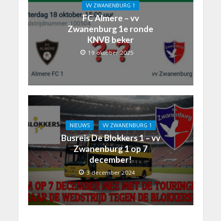
VV ZWANENBURG 1
FC Almere – vv
Zwanenburg 1e ronde
KNVB beker
19 oktober 2025
NIEUWS
VV ZWANENBURG 1
Busreis De Blokkers 1 – vv
Zwanenburg 1 op 7
december!
3 december 2024