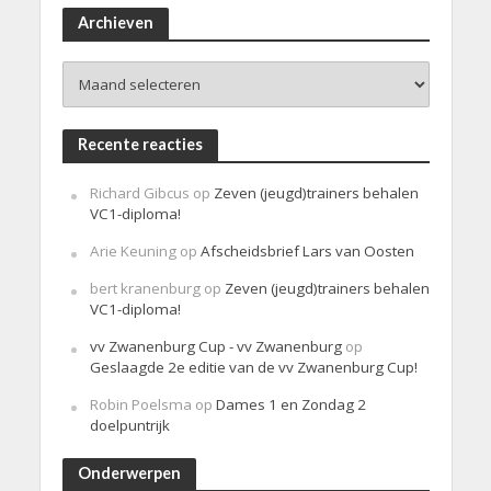
r
i
Archieven
c
h
Archieven
t
Recente reacties
Richard Gibcus
op
Zeven (jeugd)trainers behalen
VC1-diploma!
Arie Keuning
op
Afscheidsbrief Lars van Oosten
bert kranenburg
op
Zeven (jeugd)trainers behalen
VC1-diploma!
vv Zwanenburg Cup - vv Zwanenburg
op
Geslaagde 2e editie van de vv Zwanenburg Cup!
Robin Poelsma
op
Dames 1 en Zondag 2
doelpuntrijk
Onderwerpen