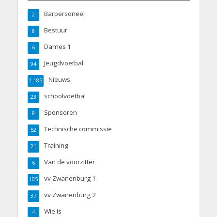
Barpersoneel
2
Bestuur
8
Dames 1
6
Jeugdvoetbal
94
Nieuws
1.185
schoolvoetbal
23
Sponsoren
8
Technische commissie
52
Training
21
Van de voorzitter
6
vv Zwanenburg 1
105
vv Zwanenburg 2
37
Wie is
4