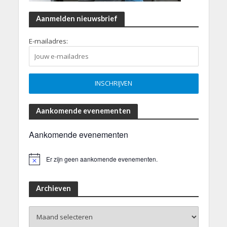
Aanmelden nieuwsbrief
E-mailadres:
Aankomende evenementen
Aankomende evenementen
Er zijn geen aankomende evenementen.
B
e
r
i
Archieven
c
h
Archieven
t