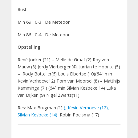
Rust
Min 69 0-3 De Meteoor
Min 86 0-4 De Meteoor
Opstelling:
René Jonker (21) – Melle de Graaf (2) Roy von
Mauw (3) Jordy Vierbergen(4), Jurrian te Hoonte (5)
e
– Rody Bottelier(6) Louis Elbertse (10)(64
min
Kevin Verhoeve12) Tom van Moorsel (8) – Matthijs
e
Kamminga (7 ) (64
min Silvian Kesbeke 14) Luka
van Dijken (9) Nigel Zwarts(11)
Res: Max Brugman (1),
), Kevin Verhoeve (12),
Silvian Kesbeke (14)
Robin Poelsma (17)