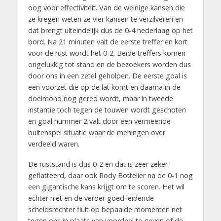
oog voor effectiviteit. Van de weinige kansen die
ze kregen weten ze vier kansen te verzilveren en
dat brengt uiteindelijk dus de 0-4 nederlaag op het
bord. Na 21 minuten valt de eerste treffer en kort
voor de rust wordt het 0-2. Beide treffers komen
ongelukkig tot stand en de bezoekers worden dus
door ons in een zetel geholpen. De eerste goal is
een voorzet die op de lat komt en daarna in de
doelmond nog gered wordt, maar in tweede
instantie toch tegen de touwen wordt geschoten
en goal nummer 2 valt door een vermeende
buitenspel situatie waar de meningen over
verdeeld waren.
De ruststand is dus 0-2 en dat is zeer zeker
geflatteerd, daar ook Rody Bottelier na de 0-1 nog
een gigantische kans krijgt om te scoren. Het wil
echter niet en de verder goed leidende
scheidsrechter fluit op bepaalde momenten net
tegen ons in plaats van voordeel te geven of de