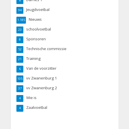
6
Jeugdvoetbal
94
Nieuws
1.185
schoolvoetbal
23
Sponsoren
8
Technische commissie
52
Training
21
Van de voorzitter
6
vv Zwanenburg 1
105
vv Zwanenburg 2
37
Wie is
4
Zaalvoetbal
4