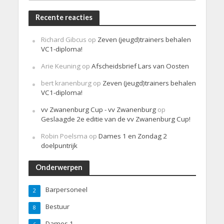
Recente reacties
Richard Gibcus
op
Zeven (jeugd)trainers behalen
VC1-diploma!
Arie Keuning
op
Afscheidsbrief Lars van Oosten
bert kranenburg
op
Zeven (jeugd)trainers behalen
VC1-diploma!
vv Zwanenburg Cup - vv Zwanenburg
op
Geslaagde 2e editie van de vv Zwanenburg Cup!
Robin Poelsma
op
Dames 1 en Zondag 2
doelpuntrijk
Onderwerpen
Barpersoneel
2
Bestuur
8
Dames 1