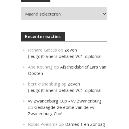
c
h
t
Archieven
Recente reacties
Richard Gibcus
op
Zeven
(jeugd)trainers behalen VC1-diploma!
Arie Keuning
op
Afscheidsbrief Lars van
Oosten
bert kranenburg
op
Zeven
(jeugd)trainers behalen VC1-diploma!
vv Zwanenburg Cup - vv Zwanenburg
op
Geslaagde 2e editie van de vv
Zwanenburg Cup!
Robin Poelsma
op
Dames 1 en Zondag