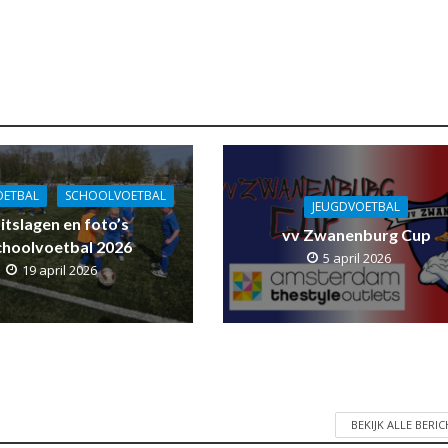
OETBAL
SCHOOLVOETBAL
JEUGDVOETBAL
itslagen en foto’s
vv Zwanenburg Cup
choolvoetbal 2026
5 april 2026
19 april 2026
BEKIJK ALLE BERI