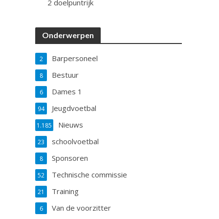
2 doelpuntrijk
Onderwerpen
Barpersoneel
2
Bestuur
8
Dames 1
6
Jeugdvoetbal
94
Nieuws
1.185
schoolvoetbal
23
Sponsoren
8
Technische commissie
52
Training
21
Van de voorzitter
6