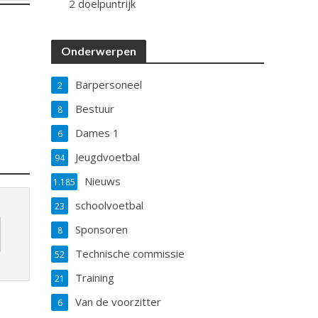
2 doelpuntrijk
Onderwerpen
Barpersoneel
2
Bestuur
8
Dames 1
6
Jeugdvoetbal
94
Nieuws
1.185
schoolvoetbal
23
Sponsoren
8
Technische commissie
52
Training
21
Van de voorzitter
6