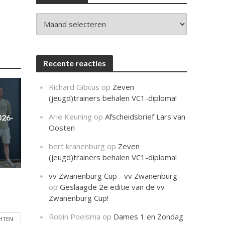
c
h
t
Archieven
Recente reacties
Richard Gibcus
op
Zeven
(jeugd)trainers behalen VC1-diploma!
Arie Keuning
op
Afscheidsbrief Lars van
026-
Oosten
bert kranenburg
op
Zeven
(jeugd)trainers behalen VC1-diploma!
vv Zwanenburg Cup - vv Zwanenburg
op
Geslaagde 2e editie van de vv
Zwanenburg Cup!
Robin Poelsma
op
Dames 1 en Zondag
CHTEN