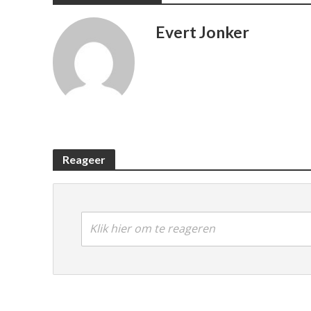
Evert Jonker
Reageer
Klik hier om te reageren