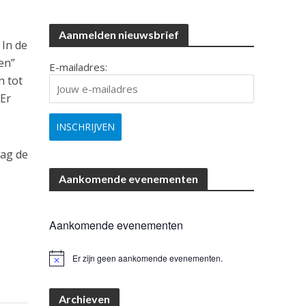
Aanmelden nieuwsbrief
 In de
en”
E-mailadres:
n tot
 Er
ag de
Aankomende evenementen
r
Aankomende evenementen
Er zijn geen aankomende evenementen.
B
e
r
i
Archieven