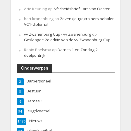
Arie Keuning
op
Afscheidsbrief Lars van Oosten
bert kranenburg
op
Zeven (jeugd)trainers behalen
VC1-diploma!
vv Zwanenburg Cup - vv Zwanenburg
op
Geslaagde 2e editie van de vv Zwanenburg Cup!
Robin Poelsma
op
Dames 1 en Zondag 2
doelpuntrijk
Onderwerpen
Barpersoneel
2
Bestuur
8
Dames 1
6
Jeugdvoetbal
94
Nieuws
1.185
schoolvoetbal