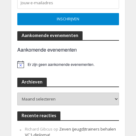
Aankomende evenementen
Aankomende evenementen
Er zijn geen aankomende evenementen.
B
e
r
i
Archieven
c
h
Archieven
t
Recente reacties
Richard Gibcus
op
Zeven (jeugd)trainers behalen
VC1-diploma!