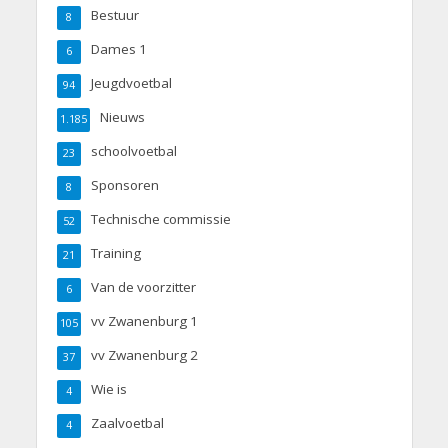
Bestuur
8
Dames 1
6
Jeugdvoetbal
94
Nieuws
1.185
schoolvoetbal
23
Sponsoren
8
Technische commissie
52
Training
21
Van de voorzitter
6
vv Zwanenburg 1
105
vv Zwanenburg 2
37
Wie is
4
Zaalvoetbal
4