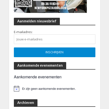
Aanmelden nieuwsbrief
E-mailadres:
Aankomende evenementen
Aankomende evenementen
Er zijn geen aankomende evenementen.
B
e
r
i
Archieven
c