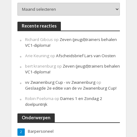
h
Archieven
t
Recente reacties
Richard Gibcus
op
Zeven (jeugd)trainers behalen
VC1-diploma!
Arie Keuning
op
Afscheidsbrief Lars van Oosten
bert kranenburg
op
Zeven (jeugd)trainers behalen
VC1-diploma!
vv Zwanenburg Cup - vv Zwanenburg
op
Geslaagde 2e editie van de vv Zwanenburg Cup!
Robin Poelsma
op
Dames 1 en Zondag 2
doelpuntrijk
Onderwerpen
Barpersoneel
2