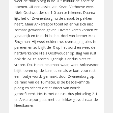
weet de thuisploeg in de 20
minuur de score te
openen. Uit een assist van Kevin Verhoeve weet
Niels Oostwouder de 1-0 aan te tekenen. Daarna
lijkt het of Zwanenburg nu de smaak te pakken
heeft. Maar Ankaraspor toont lef en wil zich niet
zomaar gewonnen geven. Diverse keren komen ze
gevaarlijk en te dicht bij het doel van keeper Max
Brugman. Hij weet echter met overtuiging alles te
pareren en zo blijft de 0 op het bord en weet de
hardwerkende Niels Oostwouder op slag van rust
ook de 2-0 te scoren.Eigenlijk is er dus niets te
vrezen. Dat is niet helamaal waar, want Ankaraspor
blijft loeren op de kansjes en als er kort voor rust
een foutje wordt gemaakt door Zwanenburg op
de rand van de 16 meter, is de bezoekemnde
ploeg zo scherp dat er direct van wordt
geprofiteerd. Het is met de rust dus plotseling 2-1
en Ankaraspor gaat met een lekker gevoel naar de
kleedkamer.