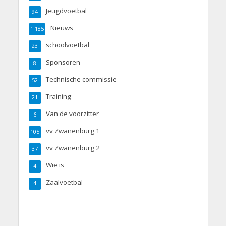
Jeugdvoetbal
94
Nieuws
1.185
schoolvoetbal
23
Sponsoren
8
Technische commissie
52
Training
21
Van de voorzitter
6
vv Zwanenburg 1
105
vv Zwanenburg 2
37
Wie is
4
Zaalvoetbal
4