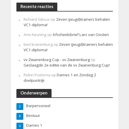
Recente reacties
Richard Gibcus
op
Zeven (jeugd)trainers behalen
VC1-diploma!
Arie Keuning
op
Afscheidsbrief Lars van Oosten
bert kranenburg
op
Zeven (jeugd)trainers behalen
VC1-diploma!
vv Zwanenburg Cup - vv Zwanenburg
op
Geslaagde 2e editie van de vv Zwanenburg Cup!
Robin Poelsma
op
Dames 1 en Zondag 2
doelpuntrijk
Onderwerpen
Barpersoneel
2
Bestuur
8
Dames 1
6