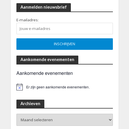
Aanmelden nieuwsbrief
E-mailadres:
Aankomende evenementen
Aankomende evenementen
Er zijn geen aankomende evenementen.
B
e
r
i
Archieven
c
h
Archieven
t