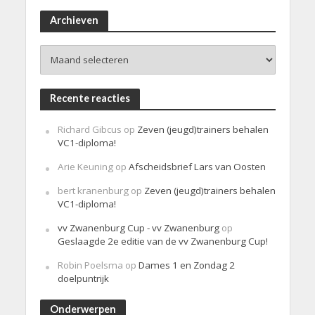
r
i
Archieven
c
h
Archieven
t
Recente reacties
Richard Gibcus
op
Zeven (jeugd)trainers behalen
VC1-diploma!
Arie Keuning
op
Afscheidsbrief Lars van Oosten
bert kranenburg
op
Zeven (jeugd)trainers behalen
VC1-diploma!
vv Zwanenburg Cup - vv Zwanenburg
op
Geslaagde 2e editie van de vv Zwanenburg Cup!
Robin Poelsma
op
Dames 1 en Zondag 2
doelpuntrijk
Onderwerpen