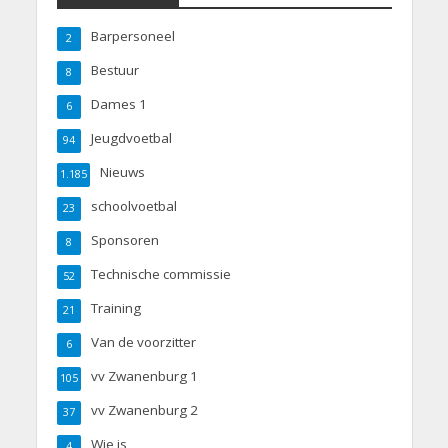
Barpersoneel
2
Bestuur
8
Dames 1
6
Jeugdvoetbal
94
Nieuws
1.185
schoolvoetbal
23
Sponsoren
8
Technische commissie
52
Training
21
Van de voorzitter
6
vv Zwanenburg 1
105
vv Zwanenburg 2
37
Wie is
4