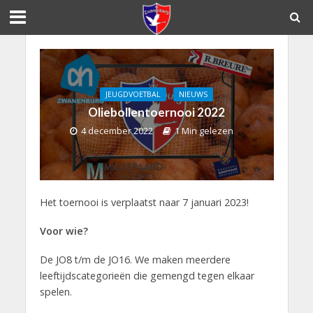
JEUGDVOETBAL
NIEUWS
Oliebollentoernooi 2022
4 december 2022
1 Min gelezen
Het toernooi is verplaatst naar 7 januari 2023!
Voor wie?
De JO8 t/m de JO16. We maken meerdere
leeftijdscategorieën die gemengd tegen elkaar
spelen.