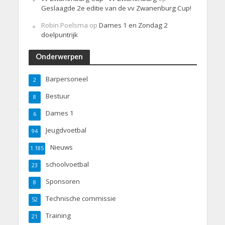
Geslaagde 2e editie van de vv Zwanenburg Cup!
Robin Poelsma
op
Dames 1 en Zondag 2
doelpuntrijk
Onderwerpen
Barpersoneel
2
Bestuur
8
Dames 1
6
Jeugdvoetbal
94
Nieuws
1.185
schoolvoetbal
23
Sponsoren
8
Technische commissie
52
Training
21