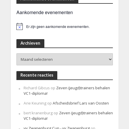
Aankomende evenementen
Er zijn geen aankomende evenementen.
B
e
r
i
Archieven
c
h
Archieven
t
Recente reacties
Richard Gibcus
op
Zeven (jeugd)trainers behalen
VC1-diploma!
Arie Keuning
op
Afscheidsbrief Lars van Oosten
bert kranenburg
op
Zeven (jeugd)trainers behalen
VC1-diploma!
vv Zwanenburg Cup - vv Zwanenburg
op