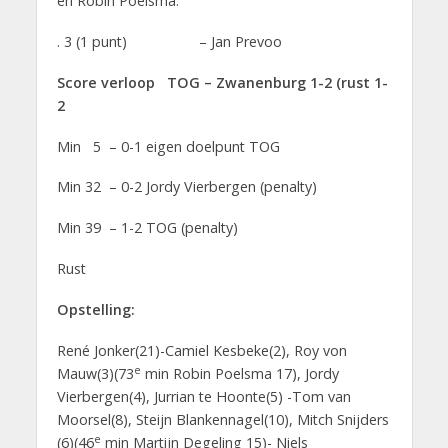
en Robin Poelsma.
. 3 (1 punt) – Jan Prevoo
Score verloop TOG – Zwanenburg 1-2 (rust 1-
2
Min 5 – 0-1 eigen doelpunt TOG
Min 32 – 0-2 Jordy Vierbergen (penalty)
Min 39 – 1-2 TOG (penalty)
Rust
Opstelling:
René Jonker(21)-Camiel Kesbeke(2), Roy von
e
Mauw(3)(73
min Robin Poelsma 17), Jordy
Vierbergen(4), Jurrian te Hoonte(5) -Tom van
Moorsel(8), Steijn Blankennagel(10), Mitch Snijders
e
(6)(46
min Martijn Degeling 15)- Niels