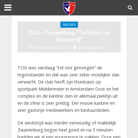
NIEUWS
TOG – Zwanenburg “Turbulent en
Spannend”
27 november 2022
5 Min gelezen
TOG was vandaag “tot ons genoegen” de
tegenstander en dat was zeer zeker moeilijker dan
verwacht. De club heeft zijn thuisbasis op
sportpark Middenmeer in Amsterdam Oost en het
complex en de kantine zien er allemaal piekfijn uit
en de sfeer is zeer prettig. Een mooie kantine en
zeer gastvrije medewerkers en bestuursleden.
De wedstrijd was minder eenvoudig of makkelijk.
Zwanenburg begon heel goed en na 5 minuten
hadden we al een voorsprong te pakken. Door een