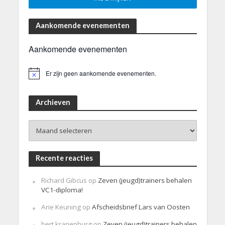
Aankomende evenementen
Aankomende evenementen
Er zijn geen aankomende evenementen.
B
e
r
i
Archieven
c
h
Archieven
t
Recente reacties
Richard Gibcus
op
Zeven (jeugd)trainers behalen
VC1-diploma!
Arie Keuning
op
Afscheidsbrief Lars van Oosten
bert kranenburg
op
Zeven (jeugd)trainers behalen