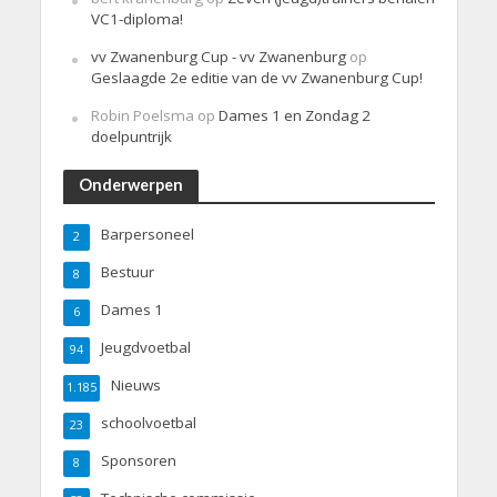
VC1-diploma!
vv Zwanenburg Cup - vv Zwanenburg
op
Geslaagde 2e editie van de vv Zwanenburg Cup!
Robin Poelsma
op
Dames 1 en Zondag 2
doelpuntrijk
Onderwerpen
Barpersoneel
2
Bestuur
8
Dames 1
6
Jeugdvoetbal
94
Nieuws
1.185
schoolvoetbal
23
Sponsoren
8