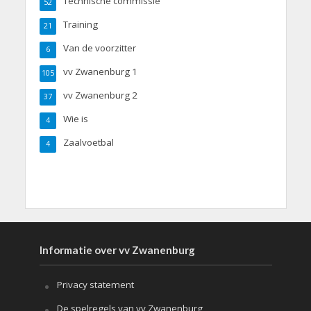
Technische commissie
52
Training
21
Van de voorzitter
6
vv Zwanenburg 1
105
vv Zwanenburg 2
37
Wie is
4
Zaalvoetbal
4
Informatie over vv Zwanenburg
Privacy statement
De spelregels van vv Zwanenburg