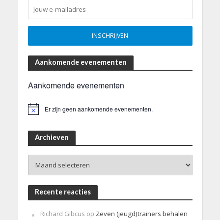
Aankomende evenementen
Aankomende evenementen
Er zijn geen aankomende evenementen.
B
e
r
i
Archieven
c
h
Archieven
t
Recente reacties
Richard Gibcus
op
Zeven (jeugd)trainers behalen