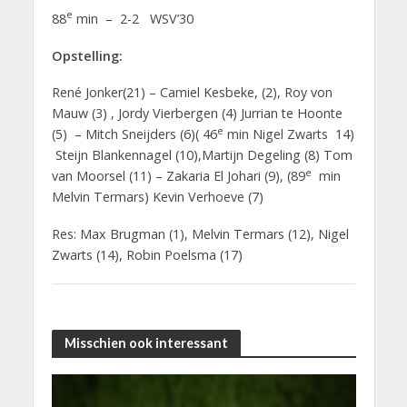
e
88
min – 2-2 WSV’30
Opstelling:
René Jonker(21) – Camiel Kesbeke, (2), Roy von
Mauw (3) , Jordy Vierbergen (4) Jurrian te Hoonte
e
(5)
– Mitch Sneijders (6)( 46
min Nigel Zwarts 14)
Steijn Blankennagel (10),Martijn Degeling (8) Tom
e
van Moorsel (11) – Zakaria El Johari (9), (89
min
Melvin Termars) Kevin Verhoeve (7)
Res: Max Brugman (1), Melvin Termars (12), Nigel
Zwarts (14), Robin Poelsma (17)
Misschien ook interessant