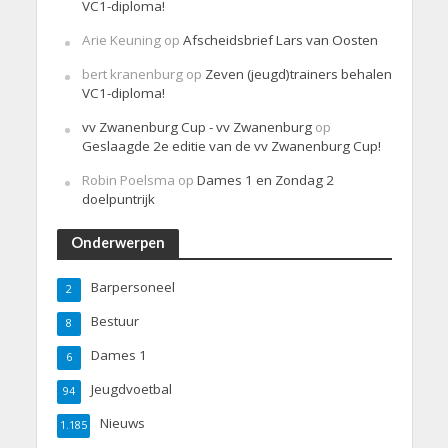
VC1-diploma!
Arie Keuning
op
Afscheidsbrief Lars van Oosten
bert kranenburg
op
Zeven (jeugd)trainers behalen
VC1-diploma!
vv Zwanenburg Cup - vv Zwanenburg
op
Geslaagde 2e editie van de vv Zwanenburg Cup!
Robin Poelsma
op
Dames 1 en Zondag 2
doelpuntrijk
Onderwerpen
Barpersoneel
2
Bestuur
8
Dames 1
6
Jeugdvoetbal
94
Nieuws
1.185