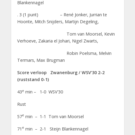
Blankennagel
. 3 (1 punt) – René Jonker, Jurrian te
Hoonte, Mitch Snijders, Martijn Degeling,
Tom van Moorsel, Kevin
Verhoeve, Zakaria el Johari, Nigel Zwarts,
Robin Poelsma, Melvin
Termars, Max Brugman
Score verloop Zwanenburg / WSV’30 2-2
(ruststand 0-1)
e
43
min – 1-0 WSV’30
Rust
e
57
min – 1-1 Tom van Moorsel
e
71
min – 2-1 Steijn Blankennagel