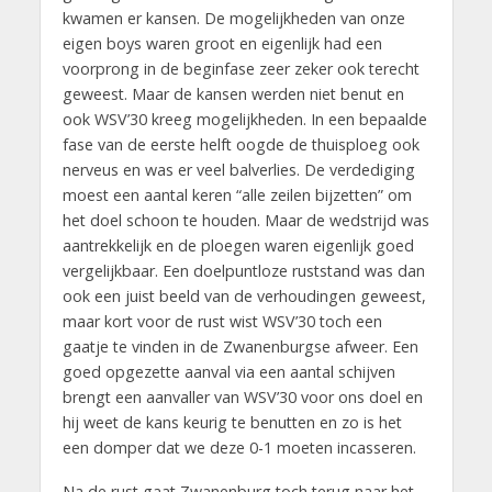
kwamen er kansen. De mogelijkheden van onze
eigen boys waren groot en eigenlijk had een
voorprong in de beginfase zeer zeker ook terecht
geweest. Maar de kansen werden niet benut en
ook WSV’30 kreeg mogelijkheden. In een bepaalde
fase van de eerste helft oogde de thuisploeg ook
nerveus en was er veel balverlies. De verdediging
moest een aantal keren “alle zeilen bijzetten” om
het doel schoon te houden. Maar de wedstrijd was
aantrekkelijk en de ploegen waren eigenlijk goed
vergelijkbaar. Een doelpuntloze ruststand was dan
ook een juist beeld van de verhoudingen geweest,
maar kort voor de rust wist WSV’30 toch een
gaatje te vinden in de Zwanenburgse afweer. Een
goed opgezette aanval via een aantal schijven
brengt een aanvaller van WSV’30 voor ons doel en
hij weet de kans keurig te benutten en zo is het
een domper dat we deze 0-1 moeten incasseren.
Na de rust gaat Zwanenburg toch terug naar het