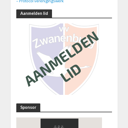
– Protocol verenigingswerk
Aanmelden lid
Sponsor