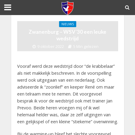
NIEUWS
Zwanenburg – WSV´30 een leuke
wedstrijd
9 oktober 2022
5 Min gelezen
Vooraf werd deze wedstrijd door “de krabbelaar”
als niet makkelijk beschreven. In de voorspelling
werd ook uitgegaan van een nederlaag. Ook
adviseerde ik “zoonlief” en keeper René om maar
een telraam mee te nemen. Dit voorgevoel
besprak ik voor de wedstrijd ook met trainer Jan
Prevoo. Beide heren vroegen mij of ik wel
helemaal helder was, daar ze zelf uitgingen van
een gelijkspel of een kleine “stiekeme” overwinning.
Bij de warming-up bleef het slechte voorgevoel