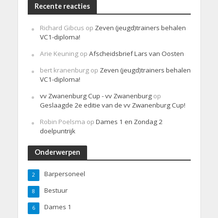
Recente reacties
Richard Gibcus
op
Zeven (jeugd)trainers behalen
VC1-diploma!
Arie Keuning
op
Afscheidsbrief Lars van Oosten
bert kranenburg
op
Zeven (jeugd)trainers behalen
VC1-diploma!
vv Zwanenburg Cup - vv Zwanenburg
op
Geslaagde 2e editie van de vv Zwanenburg Cup!
Robin Poelsma
op
Dames 1 en Zondag 2
doelpuntrijk
Onderwerpen
Barpersoneel
2
Bestuur
8
Dames 1
6