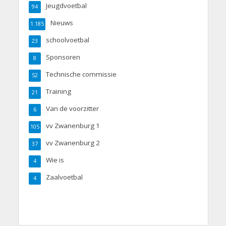
Jeugdvoetbal
94
Nieuws
1.185
schoolvoetbal
23
Sponsoren
8
Technische commissie
52
Training
21
Van de voorzitter
6
vv Zwanenburg 1
105
vv Zwanenburg 2
37
Wie is
4
Zaalvoetbal
4