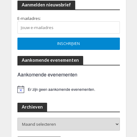
Aanmelden nieuwsbrief
E-mailadres:
Aankomende evenementen
Aankomende evenementen
Er zijn geen aankomende evenementen.
B
e
r
i
Archieven
c
h
Archieven
t