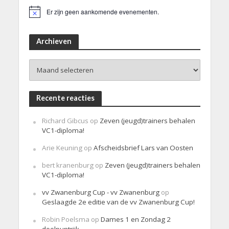
Er zijn geen aankomende evenementen.
B
e
r
i
Archieven
c
h
Archieven
t
Recente reacties
Richard Gibcus
op
Zeven (jeugd)trainers behalen
VC1-diploma!
Arie Keuning
op
Afscheidsbrief Lars van Oosten
bert kranenburg
op
Zeven (jeugd)trainers behalen
VC1-diploma!
vv Zwanenburg Cup - vv Zwanenburg
op
Geslaagde 2e editie van de vv Zwanenburg Cup!
Robin Poelsma
op
Dames 1 en Zondag 2