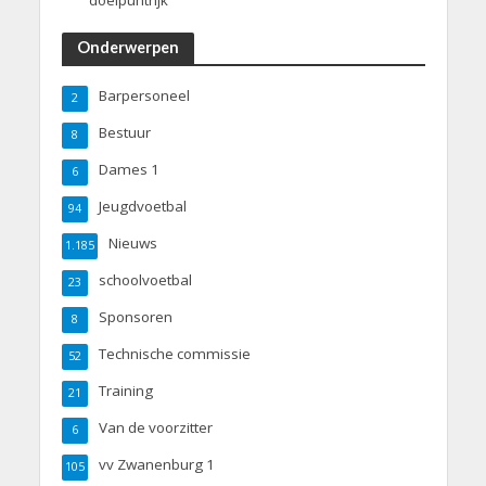
doelpuntrijk
Onderwerpen
Barpersoneel
2
Bestuur
8
Dames 1
6
Jeugdvoetbal
94
Nieuws
1.185
schoolvoetbal
23
Sponsoren
8
Technische commissie
52
Training
21
Van de voorzitter
6
vv Zwanenburg 1
105