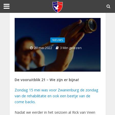
NIEUWS
20 mei 2022
3 Min gelezen
De vooruitblik 21 – We zijn er bijna!
Zondag 15 mei was voor Zwanenburg de zondag
van de rehabilitatie en ook een beetje van de
come backs.
Nadat we eerder in het seizoen al Rick van Veen