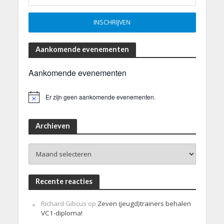
Aankomende evenementen
Aankomende evenementen
Er zijn geen aankomende evenementen.
B
e
r
i
Archieven
c
h
Archieven
t
Recente reacties
Richard Gibcus
op
Zeven (jeugd)trainers behalen
VC1-diploma!