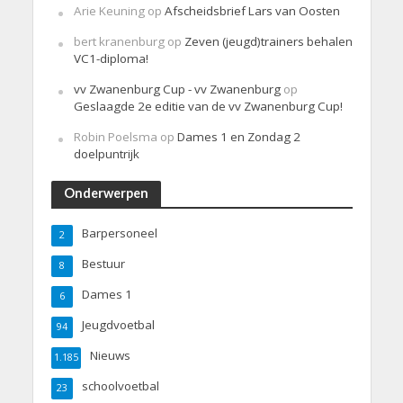
Arie Keuning
op
Afscheidsbrief Lars van Oosten
bert kranenburg
op
Zeven (jeugd)trainers behalen
VC1-diploma!
vv Zwanenburg Cup - vv Zwanenburg
op
Geslaagde 2e editie van de vv Zwanenburg Cup!
Robin Poelsma
op
Dames 1 en Zondag 2
doelpuntrijk
Onderwerpen
Barpersoneel
2
Bestuur
8
Dames 1
6
Jeugdvoetbal
94
Nieuws
1.185
schoolvoetbal
23