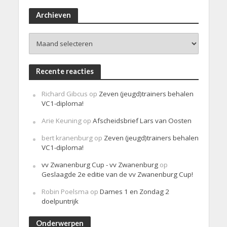
r
i
Archieven
c
h
Archieven
t
Recente reacties
Richard Gibcus
op
Zeven (jeugd)trainers behalen
VC1-diploma!
Arie Keuning
op
Afscheidsbrief Lars van Oosten
bert kranenburg
op
Zeven (jeugd)trainers behalen
VC1-diploma!
vv Zwanenburg Cup - vv Zwanenburg
op
Geslaagde 2e editie van de vv Zwanenburg Cup!
Robin Poelsma
op
Dames 1 en Zondag 2
doelpuntrijk
Onderwerpen