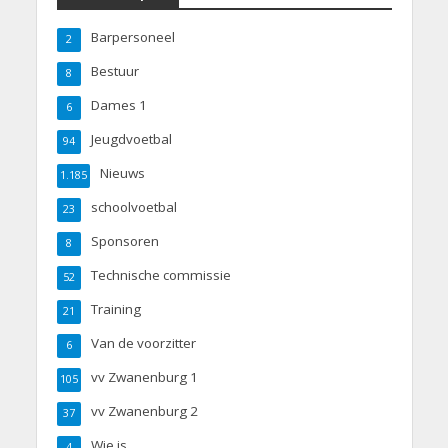
Barpersoneel
2
Bestuur
8
Dames 1
6
Jeugdvoetbal
94
Nieuws
1.185
schoolvoetbal
23
Sponsoren
8
Technische commissie
52
Training
21
Van de voorzitter
6
vv Zwanenburg 1
105
vv Zwanenburg 2
37
Wie is
4