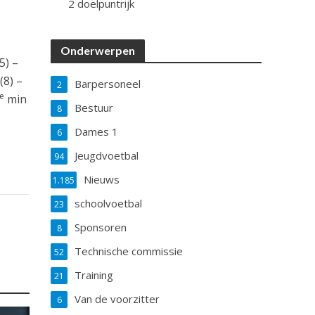
2 doelpuntrijk
Onderwerpen
5) –
(8) –
Barpersoneel
2
e
min
Bestuur
8
Dames 1
6
Jeugdvoetbal
94
Nieuws
1.185
schoolvoetbal
23
Sponsoren
8
Technische commissie
52
Training
21
Van de voorzitter
6