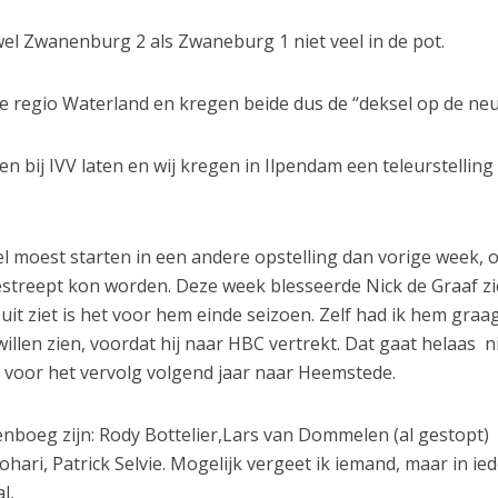
el Zwanenburg 2 als Zwaneburg 1 niet veel in de pot.
e regio Waterland en kregen beide dus de “deksel op de neu
bij IVV laten en wij kregen in Ilpendam een teleurstelling
l moest starten in een andere opstelling dan vorige week,
treept kon worden. Deze week blesseerde Nick de Graaf zi
 uit ziet is het voor hem einde seizoen. Zelf had ik hem gra
illen zien, voordat hij naar HBC vertrekt. Dat gaat helaas n
voor het vervolg volgend jaar naar Heemstede.
nboeg zijn: Rody Bottelier,Lars van Dommelen (al gestopt)
Johari, Patrick Selvie. Mogelijk vergeet ik iemand, maar in ie
l,