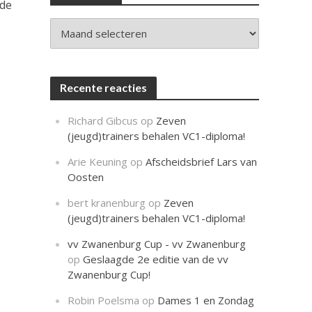
c
 de
h
t
Archieven
Recente reacties
Richard Gibcus
op
Zeven
(jeugd)trainers behalen VC1-diploma!
Arie Keuning
op
Afscheidsbrief Lars van
Oosten
bert kranenburg
op
Zeven
(jeugd)trainers behalen VC1-diploma!
vv Zwanenburg Cup - vv Zwanenburg
op
Geslaagde 2e editie van de vv
Zwanenburg Cup!
Robin Poelsma
op
Dames 1 en Zondag