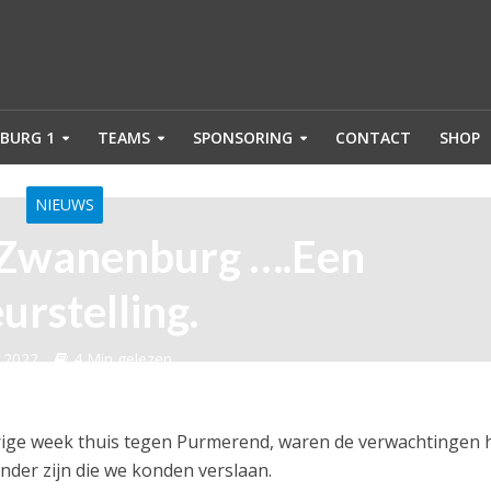
BURG 1
TEAMS
SPONSORING
CONTACT
SHOP
NIEUWS
 Zwanenburg ….Een
eurstelling.
 2022
4 Min gelezen
rige week thuis tegen Purmerend, waren de verwachtingen 
der zijn die we konden verslaan.