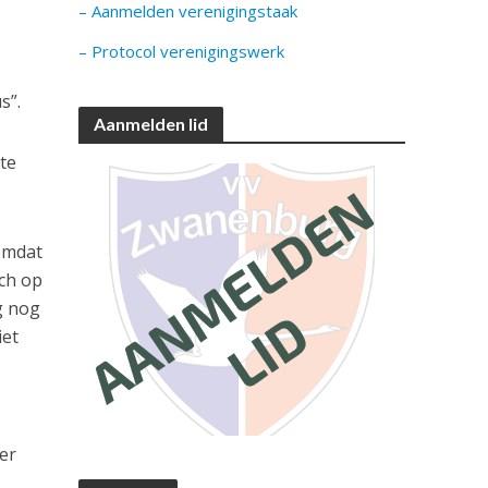
– Aanmelden verenigingstaak
– Protocol verenigingswerk
s”.
Aanmelden lid
 te
 omdat
ch op
ag nog
iet
der