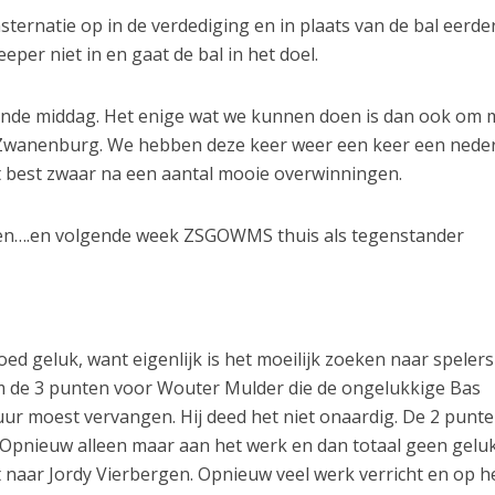
sternatie op in de verdediging en in plaats van de bal eerder
per niet in en gaat de bal in het doel.
lende middag. Het enige wat we kunnen doen is dan ook om 
r Zwanenburg. We hebben deze keer weer een keer een nede
t best zwaar na een aantal mooie overwinningen.
nen….en volgende week ZSGOWMS thuis als tegenstander
 geluk, want eigenlijk is het moeilijk zoeken naar spelers
om de 3 punten voor Wouter Mulder die de ongelukkige Bas
 uur moest vervangen. Hij deed het niet onaardig. De 2 punt
Opnieuw alleen maar aan het werk en dan totaal geen gelu
 naar Jordy Vierbergen. Opnieuw veel werk verricht en op h