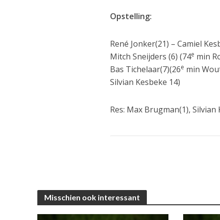
Opstelling:
René Jonker(21) – Camiel Kesb
e
Mitch Sneijders (6) (74
min Ro
e
Bas Tichelaar(7)(26
min Woute
Silvian Kesbeke 14)
Res: Max Brugman(1), Silvian
Misschien ook interessant