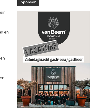
Sponsor
lein
ad en
 en
 en