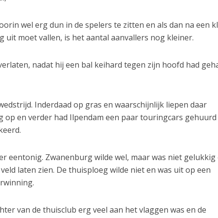
in wel erg dun in de spelers te zitten en als dan na een k
 uit moet vallen, is het aantal aanvallers nog kleiner.
verlaten, nadat hij een bal keihard tegen zijn hoofd had geh
wedstrijd. Inderdaad op gras en waarschijnlijk liepen daar
g op en verder had Ilpendam een paar touringcars gehuurd
keerd.
er eentonig. Zwanenburg wilde wel, maar was niet gelukkig
veld laten zien. De thuisploeg wilde niet en was uit op een
erwinning.
hter van de thuisclub erg veel aan het vlaggen was en de