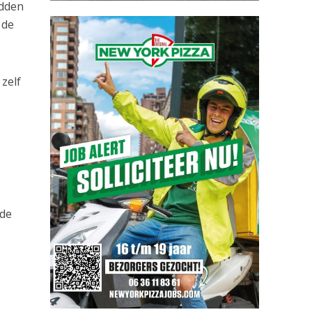
adden
 de
zelf
nde