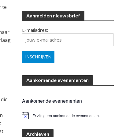
 te
Aanmelden nieuwsbrief
E-mailadres:
maar
rlaag
Aankomende evenementen
 die
Aankomende evenementen
en
Er zijn geen aankomende evenementen.
B
e
k
r
et
i
Archieven