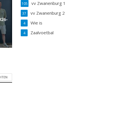
vv Zwanenburg 1
105
vv Zwanenburg 2
37
026-
Wie is
4
Zaalvoetbal
4
CHTEN