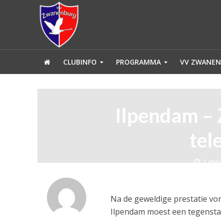
CLUBINFO
PROGRAMMA
VV ZWANEN
Ilpendam –
tel
1 mei
Na de geweldige prestatie vo
Ilpendam moest een tegenstan