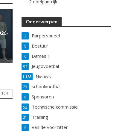
2 doelpuntrijk
Onderwerpen
026-
Barpersoneel
2
Bestuur
8
Dames 1
6
Jeugdvoetbal
94
Nieuws
1.185
schoolvoetbal
23
CHTEN
Sponsoren
8
Technische commissie
52
Training
21
Van de voorzitter
6