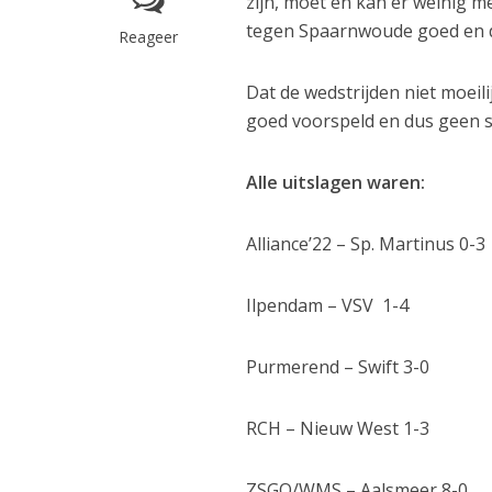
zijn, moet en kan er weinig m
tegen Spaarnwoude goed en da
Reageer
Dat de wedstrijden niet moeili
goed voorspeld en dus geen s
Alle uitslagen waren:
Alliance’22 – Sp. Martinus 0
Ilpendam – VSV 1-4
Purmerend – Swift 3-0
RCH – Nieuw West 1-3
ZSGO/WMS – Aalsmeer 8-0