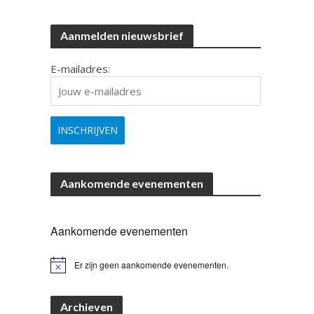
Aanmelden nieuwsbrief
E-mailadres:
Aankomende evenementen
Aankomende evenementen
Er zijn geen aankomende evenementen.
B
e
r
i
Archieven