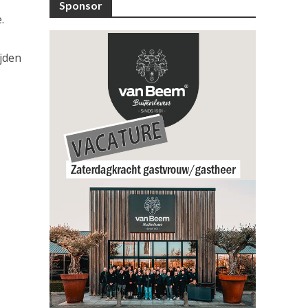
Sponsor
.
ijden