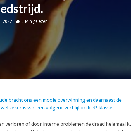
edstrijd.
il 2022
2 Min gelezen
ude bracht ons een mooie overwinning en daarnaast de
e
el zeker is van een volgend verblijf in de 3
klasse.
en verloren of door interne problemen de draad helemaal kw