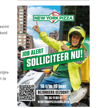
neemt
akeld
lijke
t te