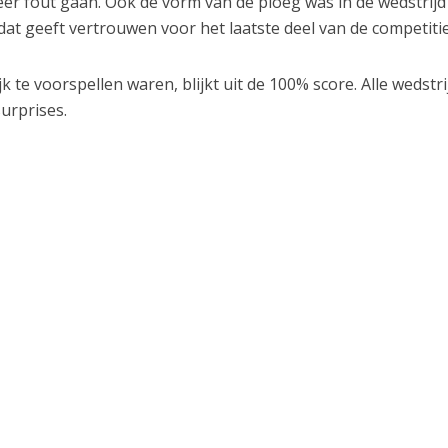
eer fout gaan. Ook de vorm van de ploeg was in de wedstrijd
t geeft vertrouwen voor het laatste deel van de competitie
jk te voorspellen waren, blijkt uit de 100% score. Alle wedstr
urprises.
-3