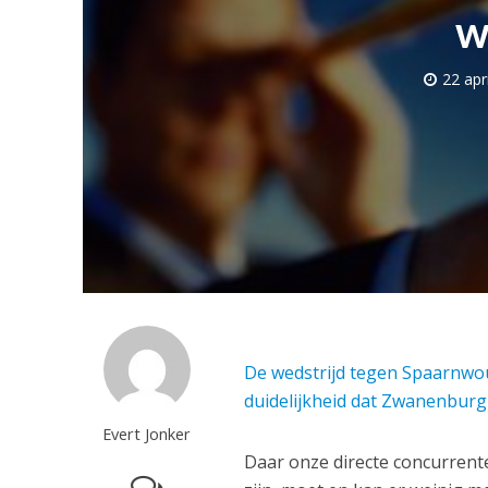
w
22 apr
De wedstrijd tegen Spaarnwo
duidelijkheid dat Zwanenburg w
Evert Jonker
Daar onze directe concurrent