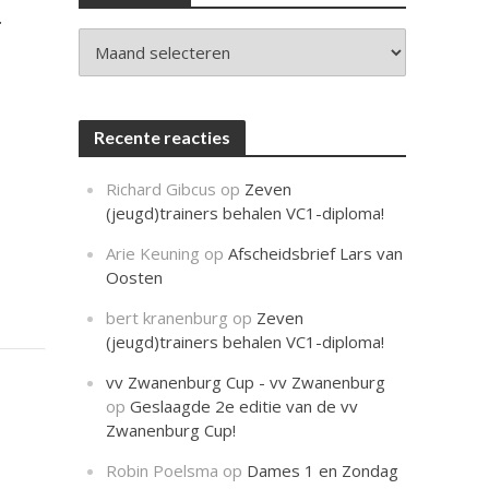
c
.
h
t
Archieven
.
Recente reacties
Richard Gibcus
op
Zeven
(jeugd)trainers behalen VC1-diploma!
Arie Keuning
op
Afscheidsbrief Lars van
Oosten
bert kranenburg
op
Zeven
(jeugd)trainers behalen VC1-diploma!
vv Zwanenburg Cup - vv Zwanenburg
op
Geslaagde 2e editie van de vv
Zwanenburg Cup!
Robin Poelsma
op
Dames 1 en Zondag