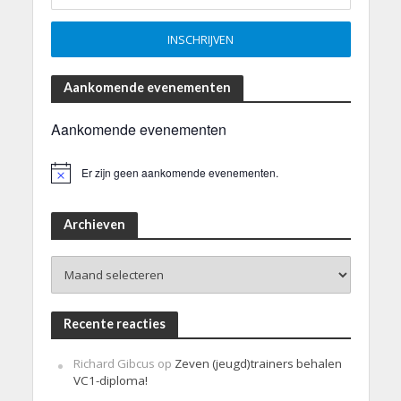
Aankomende evenementen
Aankomende evenementen
Er zijn geen aankomende evenementen.
B
e
r
i
Archieven
c
h
Archieven
t
Recente reacties
Richard Gibcus
op
Zeven (jeugd)trainers behalen
VC1-diploma!