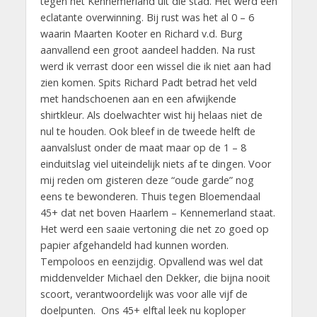
tegen het Kennemerland uit die stad. Het werd een
eclatante overwinning. Bij rust was het al 0 – 6
waarin Maarten Kooter en Richard v.d. Burg
aanvallend een groot aandeel hadden. Na rust
werd ik verrast door een wissel die ik niet aan had
zien komen. Spits Richard Padt betrad het veld
met handschoenen aan en een afwijkende
shirtkleur. Als doelwachter wist hij helaas niet de
nul te houden. Ook bleef in de tweede helft de
aanvalslust onder de maat maar op de 1 – 8
einduitslag viel uiteindelijk niets af te dingen. Voor
mij reden om gisteren deze “oude garde” nog
eens te bewonderen. Thuis tegen Bloemendaal
45+ dat net boven Haarlem – Kennemerland staat.
Het werd een saaie vertoning die net zo goed op
papier afgehandeld had kunnen worden.
Tempoloos en eenzijdig. Opvallend was wel dat
middenvelder Michael den Dekker, die bijna nooit
scoort, verantwoordelijk was voor alle vijf de
doelpunten. Ons 45+ elftal leek nu koploper