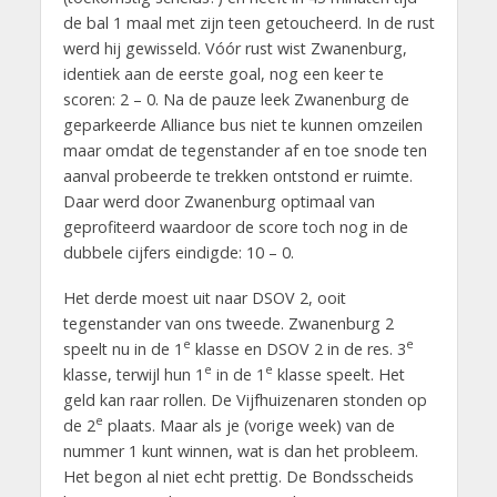
de bal 1 maal met zijn teen getoucheerd. In de rust
werd hij gewisseld. Vóór rust wist Zwanenburg,
identiek aan de eerste goal, nog een keer te
scoren: 2 – 0. Na de pauze leek Zwanenburg de
geparkeerde Alliance bus niet te kunnen omzeilen
maar omdat de tegenstander af en toe snode ten
aanval probeerde te trekken ontstond er ruimte.
Daar werd door Zwanenburg optimaal van
geprofiteerd waardoor de score toch nog in de
dubbele cijfers eindigde: 10 – 0.
Het derde moest uit naar DSOV 2, ooit
tegenstander van ons tweede. Zwanenburg 2
e
e
speelt nu in de 1
klasse en DSOV 2 in de res. 3
e
e
klasse, terwijl hun 1
in de 1
klasse speelt. Het
geld kan raar rollen. De Vijfhuizenaren stonden op
e
de 2
plaats. Maar als je (vorige week) van de
nummer 1 kunt winnen, wat is dan het probleem.
Het begon al niet echt prettig. De Bondsscheids