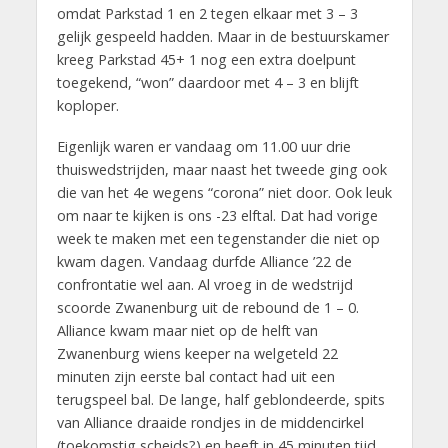
omdat Parkstad 1 en 2 tegen elkaar met 3 – 3
gelijk gespeeld hadden. Maar in de bestuurskamer
kreeg Parkstad 45+ 1 nog een extra doelpunt
toegekend, “won” daardoor met 4 – 3 en blijft
koploper.
Eigenlijk waren er vandaag om 11.00 uur drie
thuiswedstrijden, maar naast het tweede ging ook
die van het 4e wegens “corona” niet door. Ook leuk
om naar te kijken is ons -23 elftal. Dat had vorige
week te maken met een tegenstander die niet op
kwam dagen. Vandaag durfde Alliance ’22 de
confrontatie wel aan. Al vroeg in de wedstrijd
scoorde Zwanenburg uit de rebound de 1 – 0.
Alliance kwam maar niet op de helft van
Zwanenburg wiens keeper na welgeteld 22
minuten zijn eerste bal contact had uit een
terugspeel bal. De lange, half geblondeerde, spits
van Alliance draaide rondjes in de middencirkel
(toekomstig scheids?) en heeft in 45 minuten tijd