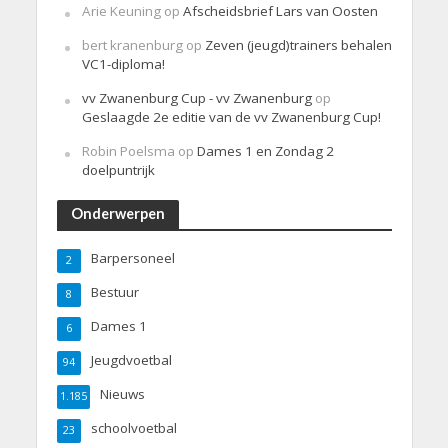
Arie Keuning
op
Afscheidsbrief Lars van Oosten
bert kranenburg
op
Zeven (jeugd)trainers behalen
VC1-diploma!
vv Zwanenburg Cup - vv Zwanenburg
op
Geslaagde 2e editie van de vv Zwanenburg Cup!
Robin Poelsma
op
Dames 1 en Zondag 2
doelpuntrijk
Onderwerpen
Barpersoneel
2
Bestuur
8
Dames 1
6
Jeugdvoetbal
94
Nieuws
1.185
schoolvoetbal
23