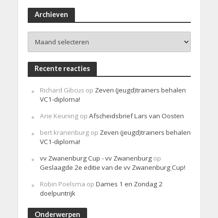
r
i
Archieven
c
h
Archieven
t
Recente reacties
Richard Gibcus
op
Zeven (jeugd)trainers behalen
VC1-diploma!
Arie Keuning
op
Afscheidsbrief Lars van Oosten
bert kranenburg
op
Zeven (jeugd)trainers behalen
VC1-diploma!
vv Zwanenburg Cup - vv Zwanenburg
op
Geslaagde 2e editie van de vv Zwanenburg Cup!
Robin Poelsma
op
Dames 1 en Zondag 2
doelpuntrijk
Onderwerpen