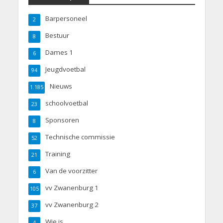
Barpersoneel
2
Bestuur
8
Dames 1
6
Jeugdvoetbal
94
Nieuws
1.185
schoolvoetbal
23
Sponsoren
8
Technische commissie
52
Training
21
Van de voorzitter
6
vv Zwanenburg 1
105
vv Zwanenburg 2
37
Wie is
4