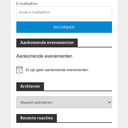
E-mailadres:
Aankomende evenementen
Aankomende evenementen
Er zijn geen aankomende evenementen.
B
e
r
i
Archieven
c
h
Archieven
t
Recente reacties