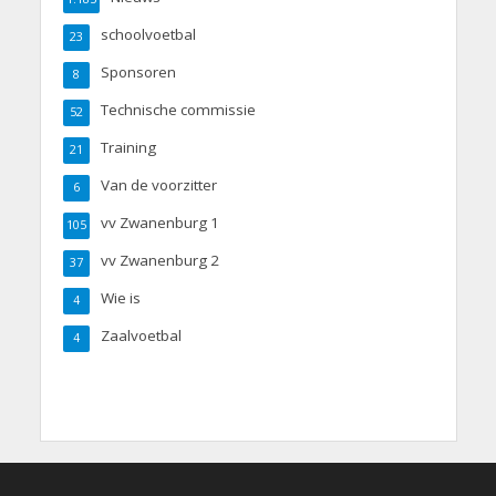
schoolvoetbal
23
Sponsoren
8
Technische commissie
52
Training
21
Van de voorzitter
6
vv Zwanenburg 1
105
vv Zwanenburg 2
37
Wie is
4
Zaalvoetbal
4