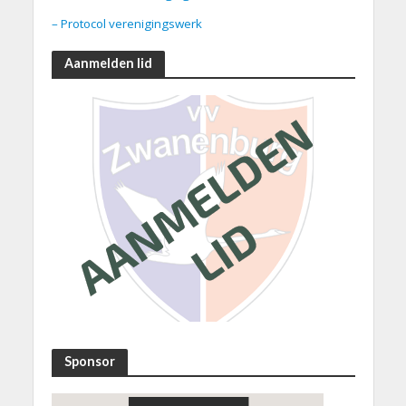
– Protocol verenigingswerk
Aanmelden lid
Sponsor