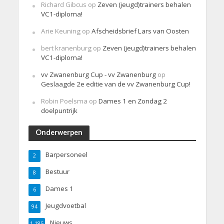
Richard Gibcus
op
Zeven (jeugd)trainers behalen
VC1-diploma!
Arie Keuning
op
Afscheidsbrief Lars van Oosten
bert kranenburg
op
Zeven (jeugd)trainers behalen
VC1-diploma!
vv Zwanenburg Cup - vv Zwanenburg
op
Geslaagde 2e editie van de vv Zwanenburg Cup!
Robin Poelsma
op
Dames 1 en Zondag 2
doelpuntrijk
Onderwerpen
Barpersoneel
2
Bestuur
8
Dames 1
6
Jeugdvoetbal
94
Nieuws
1.185