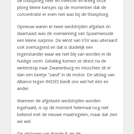
de thuisploeg heer en meester en kreeg onze
ploeg kleine kansjes op de momenten dat de
concentratie er even niet was bij de thuisploeg.
Opnieuw waren er twee wedstrijden afgelast en
daarnaast was de overwinning van Spaarnwoude
een kleine surprise. De winst van VSV was uiteraard
ook overtuigend en dat is duidelijk een
tegenstander waar we niet blij van worden in de
huidige vorm. Gelukkig komen ze direct na de
winterstop naar Zwanenburg en misschien zit er
dan een beetje “zand” in de motor. De uitslag van
Alliance tegen RKDES biedt ons wel het één en
ander.
Wanneer de afgelaste wedstrijden worden
ingehaald, is op dit moment helemaal nog niet
bekend met de nieuwe maatregelen, maar dat zien
we wel.
De uitslagen van Ronde 8 en de