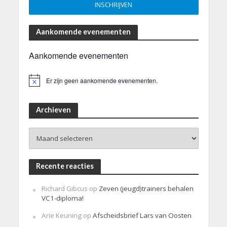
Aankomende evenementen
Aankomende evenementen
Er zijn geen aankomende evenementen.
B
e
r
i
Archieven
c
h
Archieven
t
Recente reacties
Richard Gibcus
op
Zeven (jeugd)trainers behalen
VC1-diploma!
Arie Keuning
op
Afscheidsbrief Lars van Oosten