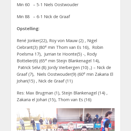
Min 60 – 5-1 Niels Oostwouder
Min 88 – 6-1 Nick de Graaf
Opstelling:
René Jonker(22), Roy von Mauw (2) , Nigel
e
Ciebrant(3) (80
min Thom van Es 16), Robin
Poelsma 17), Jurrian te Hoonte(5) -, Rody
e
Bottelier(6) (65
min Steijn Blankenagel 14),
Patrick Selvi (8) Jordy Vierbergen (10) ,) – Nick de
e
Graaf (7), Niels Oostwouder(9) (60
min Zakaria El
Johari(15) , Nick de Graaf (11)
Res: Max Brugman (1), Steijn Blankenagel (14) ,
Zakaria el Johari (15), Thom van Es (16)