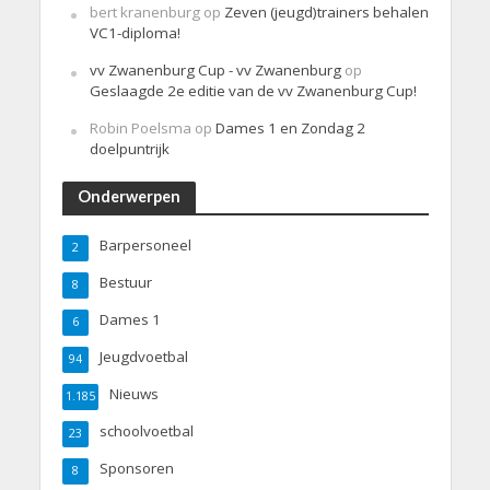
bert kranenburg
op
Zeven (jeugd)trainers behalen
VC1-diploma!
vv Zwanenburg Cup - vv Zwanenburg
op
Geslaagde 2e editie van de vv Zwanenburg Cup!
Robin Poelsma
op
Dames 1 en Zondag 2
doelpuntrijk
Onderwerpen
Barpersoneel
2
Bestuur
8
Dames 1
6
Jeugdvoetbal
94
Nieuws
1.185
schoolvoetbal
23
Sponsoren
8