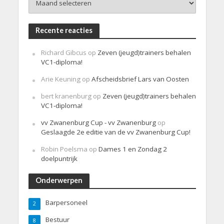
Recente reacties
Richard Gibcus
op
Zeven (jeugd)trainers behalen
VC1-diploma!
Arie Keuning
op
Afscheidsbrief Lars van Oosten
bert kranenburg
op
Zeven (jeugd)trainers behalen
VC1-diploma!
vv Zwanenburg Cup - vv Zwanenburg
op
Geslaagde 2e editie van de vv Zwanenburg Cup!
Robin Poelsma
op
Dames 1 en Zondag 2
doelpuntrijk
Onderwerpen
Barpersoneel
2
Bestuur
8