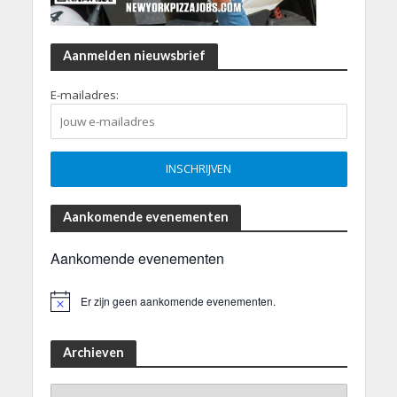
Aanmelden nieuwsbrief
E-mailadres:
Aankomende evenementen
Aankomende evenementen
Er zijn geen aankomende evenementen.
B
e
r
i
Archieven
c
h
Archieven
t