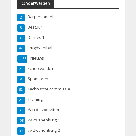
Onderwerpen
Barpersoneel
2
Bestuur
8
Dames 1
6
Jeugdvoetbal
94
Nieuws
1.185
schoolvoetbal
23
Sponsoren
8
Technische commissie
52
Training
21
Van de voorzitter
6
vv Zwanenburg 1
105
vv Zwanenburg 2
37