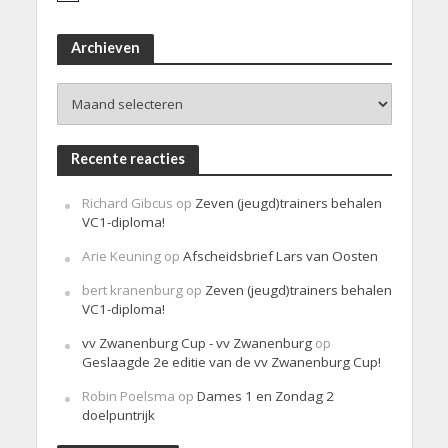
e
r
i
Archieven
c
h
Archieven
t
Recente reacties
Richard Gibcus
op
Zeven (jeugd)trainers behalen
VC1-diploma!
Arie Keuning
op
Afscheidsbrief Lars van Oosten
bert kranenburg
op
Zeven (jeugd)trainers behalen
VC1-diploma!
vv Zwanenburg Cup - vv Zwanenburg
op
Geslaagde 2e editie van de vv Zwanenburg Cup!
Robin Poelsma
op
Dames 1 en Zondag 2
doelpuntrijk