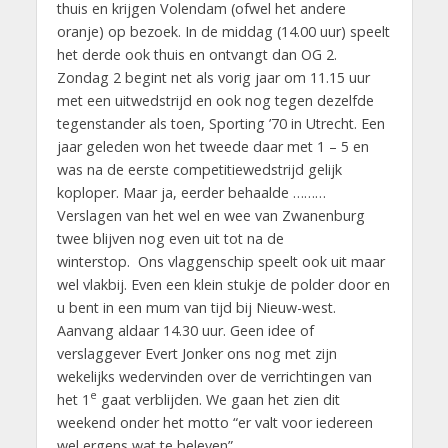
thuis en krijgen Volendam (ofwel het andere
oranje) op bezoek. In de middag (14.00 uur) speelt
het derde ook thuis en ontvangt dan OG 2.
Zondag 2 begint net als vorig jaar om 11.15 uur
met een uitwedstrijd en ook nog tegen dezelfde
tegenstander als toen, Sporting ’70 in Utrecht. Een
jaar geleden won het tweede daar met 1 – 5 en
was na de eerste competitiewedstrijd gelijk
koploper. Maar ja, eerder behaalde ………
Verslagen van het wel en wee van Zwanenburg
twee blijven nog even uit tot na de
winterstop. Ons vlaggenschip speelt ook uit maar
wel vlakbij. Even een klein stukje de polder door en
u bent in een mum van tijd bij Nieuw-west.
Aanvang aldaar 14.30 uur. Geen idee of
verslaggever Evert Jonker ons nog met zijn
wekelijks wedervinden over de verrichtingen van
e
het 1
gaat verblijden. We gaan het zien dit
weekend onder het motto “er valt voor iedereen
wel ergens wat te beleven”.