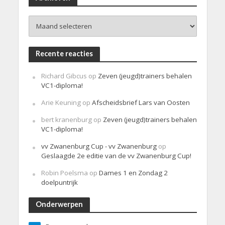
c
h
Archieven
t
Recente reacties
Richard Gibcus
op
Zeven (jeugd)trainers behalen
VC1-diploma!
Arie Keuning
op
Afscheidsbrief Lars van Oosten
bert kranenburg
op
Zeven (jeugd)trainers behalen
VC1-diploma!
vv Zwanenburg Cup - vv Zwanenburg
op
Geslaagde 2e editie van de vv Zwanenburg Cup!
Robin Poelsma
op
Dames 1 en Zondag 2
doelpuntrijk
Onderwerpen