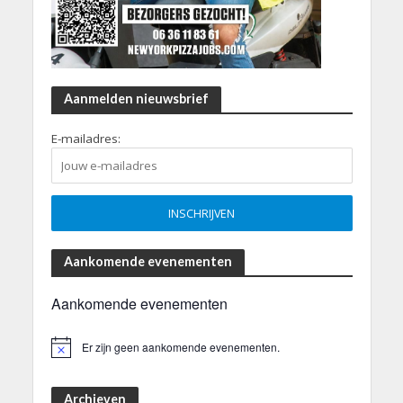
Aanmelden nieuwsbrief
E-mailadres:
Aankomende evenementen
Aankomende evenementen
Er zijn geen aankomende evenementen.
B
e
r
i
Archieven