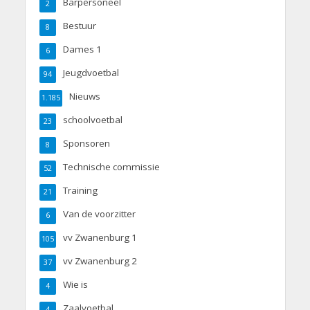
Barpersoneel
2
Bestuur
8
Dames 1
6
Jeugdvoetbal
94
Nieuws
1.185
schoolvoetbal
23
Sponsoren
8
Technische commissie
52
Training
21
Van de voorzitter
6
vv Zwanenburg 1
105
vv Zwanenburg 2
37
Wie is
4
Zaalvoetbal
4