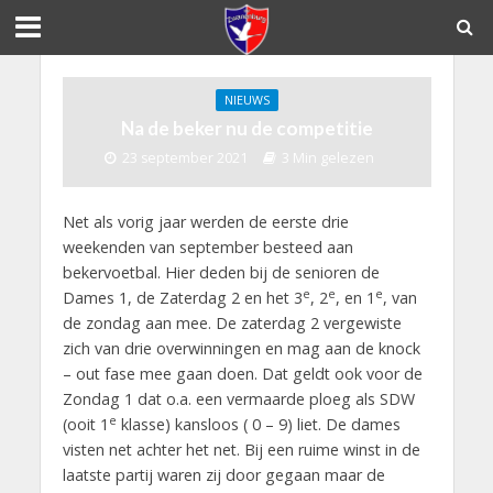
NIEUWS
Na de beker nu de competitie
23 september 2021
3 Min gelezen
Net als vorig jaar werden de eerste drie
weekenden van september besteed aan
bekervoetbal. Hier deden bij de senioren de
e
e
e
Dames 1, de Zaterdag 2 en het 3
, 2
, en 1
, van
de zondag aan mee. De zaterdag 2 vergewiste
zich van drie overwinningen en mag aan de knock
– out fase mee gaan doen. Dat geldt ook voor de
Zondag 1 dat o.a. een vermaarde ploeg als SDW
e
(ooit 1
klasse) kansloos ( 0 – 9) liet. De dames
visten net achter het net. Bij een ruime winst in de
laatste partij waren zij door gegaan maar de