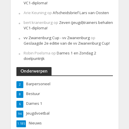
VC1-diploma!
Arie Keuning
op
Afscheidsbrief Lars van Oosten
bert kranenburg
op
Zeven (jeugd)trainers behalen
VC1-diploma!
vv Zwanenburg Cup - vv Zwanenburg
op
Geslaagde 2e editie van de vv Zwanenburg Cup!
Robin Poelsma
op
Dames 1 en Zondag 2
doelpuntrijk
Onderwerpen
Barpersoneel
2
Bestuur
8
Dames 1
6
Jeugdvoetbal
94
Nieuws
1.185