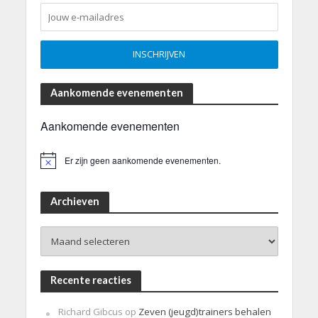
Aankomende evenementen
Aankomende evenementen
Er zijn geen aankomende evenementen.
B
e
r
i
Archieven
c
h
Archieven
t
Recente reacties
Richard Gibcus
op
Zeven (jeugd)trainers behalen