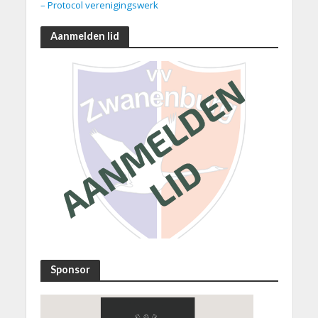
– Protocol verenigingswerk
Aanmelden lid
Sponsor