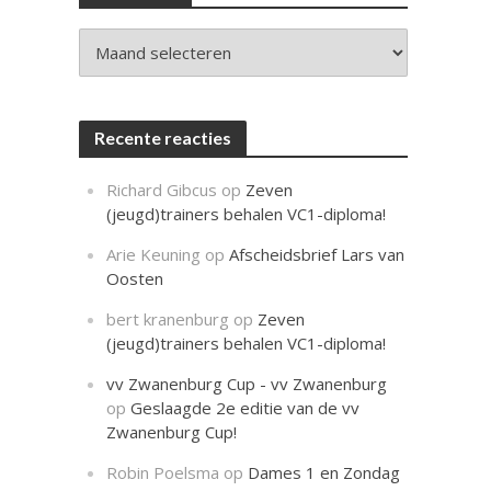
c
h
t
Archieven
Recente reacties
Richard Gibcus
op
Zeven
(jeugd)trainers behalen VC1-diploma!
Arie Keuning
op
Afscheidsbrief Lars van
Oosten
bert kranenburg
op
Zeven
(jeugd)trainers behalen VC1-diploma!
vv Zwanenburg Cup - vv Zwanenburg
op
Geslaagde 2e editie van de vv
Zwanenburg Cup!
Robin Poelsma
op
Dames 1 en Zondag