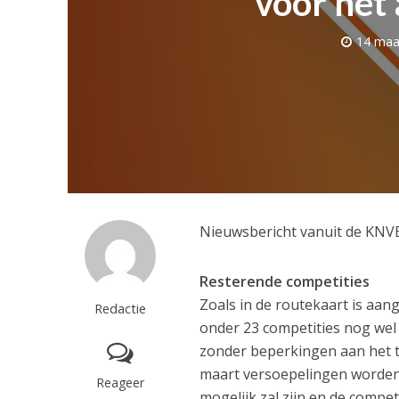
voor het
14 maa
Nieuwsbericht vanuit de KNVB
Resterende competities
Zoals in de routekaart is aan
Redactie
onder 23 competities nog wel e
zonder beperkingen aan het t
maart versoepelingen worden 
Reageer
mogelijk zal zijn en de competi