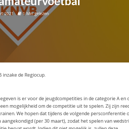
 amateurvoetbal
rt 2021
1 Min gelezen
 inzake de Regiocup.
gegeven is er voor de jeugdcompetities in de categorie A en 
en mogelijkheid om de competitie uit te spelen. Zij zijn ree
rainen. We hopen dat tijdens de volgende persconferentie 
aangekondigd (per 30 maart), zodat het spelen van wedstr
tie hervat wordt. Indien dit niet mogelijk is, zullen deze