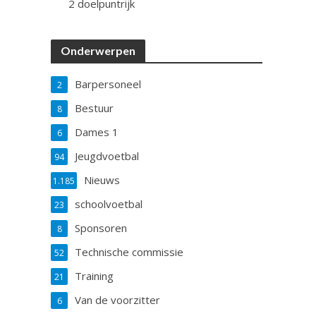
2 doelpuntrijk
Onderwerpen
Barpersoneel
2
Bestuur
8
Dames 1
6
Jeugdvoetbal
94
Nieuws
1.185
schoolvoetbal
23
Sponsoren
8
Technische commissie
52
Training
21
Van de voorzitter
6