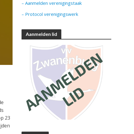
– Aanmelden verenigingstaak
– Protocol verenigingswerk
Aanmelden lid
de
ds
op 23
ijden