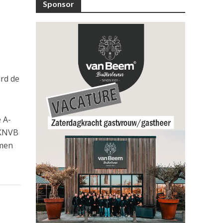
Sponsor
ard de
 A-
 KNVB
omen