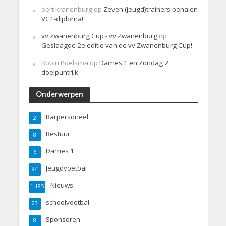
bert kranenburg
op
Zeven (jeugd)trainers behalen
VC1-diploma!
vv Zwanenburg Cup - vv Zwanenburg
op
Geslaagde 2e editie van de vv Zwanenburg Cup!
Robin Poelsma
op
Dames 1 en Zondag 2
doelpuntrijk
Onderwerpen
Barpersoneel
2
Bestuur
8
Dames 1
6
Jeugdvoetbal
94
Nieuws
1.185
schoolvoetbal
23
Sponsoren
8