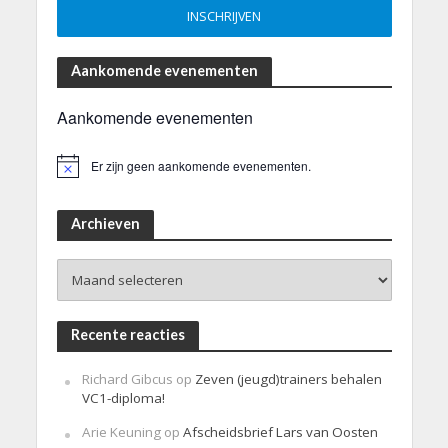
Aankomende evenementen
Aankomende evenementen
Er zijn geen aankomende evenementen.
B
e
r
i
Archieven
c
h
Archieven
t
Recente reacties
Richard Gibcus
op
Zeven (jeugd)trainers behalen
VC1-diploma!
Arie Keuning
op
Afscheidsbrief Lars van Oosten