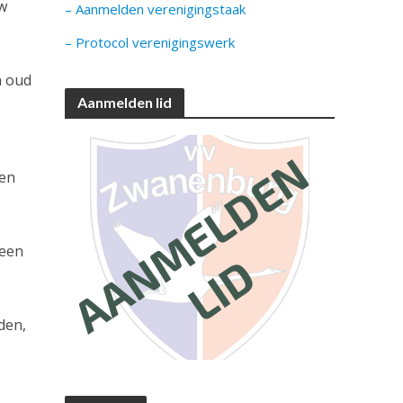
uw
– Aanmelden verenigingstaak
– Protocol verenigingswerk
n oud
Aanmelden lid
den
 een
den,