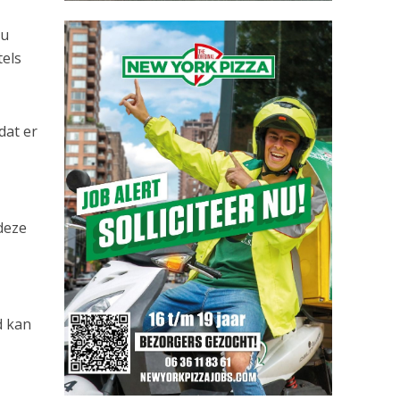
au
tels
dat er
 deze
d kan