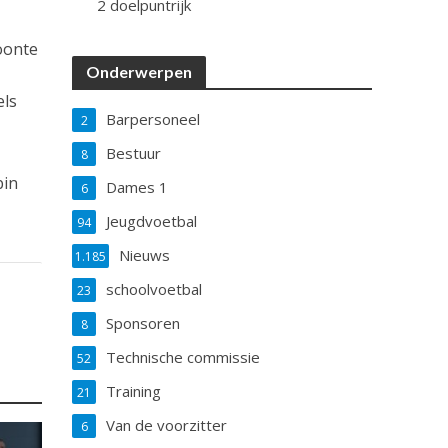
2 doelpuntrijk
Hoonte
Onderwerpen
els
Barpersoneel
2
Bestuur
8
bin
Dames 1
6
Jeugdvoetbal
94
Nieuws
1.185
schoolvoetbal
23
Sponsoren
8
Technische commissie
52
Training
21
Van de voorzitter
6