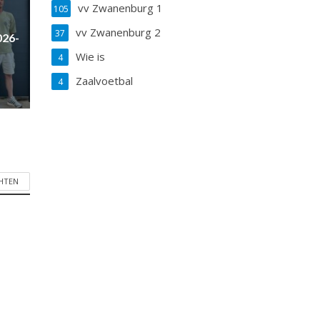
vv Zwanenburg 1
105
vv Zwanenburg 2
37
026-
Wie is
4
Zaalvoetbal
4
CHTEN