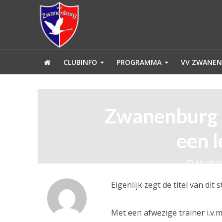
CLUBINFO
PROGRAMMA
VV ZWANEN
Zwanenburg i
een l
11 okto
Eigenlijk zegt de titel van d
Met een afwezige trainer i.v.