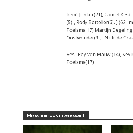
René Jonker(21), Camiel Kesbe
e
(5)-, Rody Bottelier(6), ),(62
mi
Poelsma 17) Martijn Degeling
Oostwouder(9), Nick de Graa
Res: Roy von Mauw (14), Kevin
Poelsma(17)
Misschien ook interessant