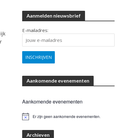
Aanmelden nieuwsbrief
E-mailadres:
ijk
r
Aankomende evenementen
Aankomende evenementen
Er zijn geen aankomende evenementen.
B
e
r
i
Archieven