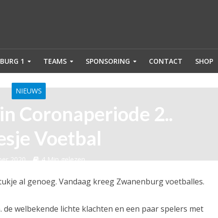
BURG 1
TEAMS
SPONSORING
CONTACT
SHOP
NIEUWS
n Coronaperiode 2..
esje Voetbal
ber 2020
4 Min gelezen
it stukje al genoeg. Vandaag kreeg Zwanenburg voetballes.
m. de welbekende lichte klachten en een paar spelers met