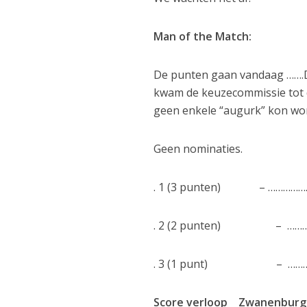
Man of the Match:
De punten gaan vandaag …….Da
kwam de keuzecommissie tot de
geen enkele “augurk” kon word
Geen nominaties.
. 1 (3 punten) – ………
. 2 (2 punten) – ………
. 3 (1 punt) – …………
Score verloop Zwanenburg 