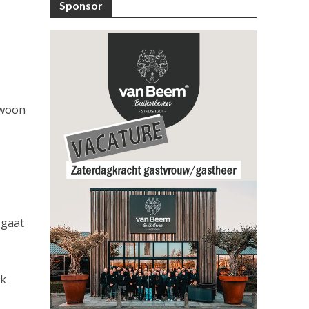
Sponsor
ewoon
 gaat
jk