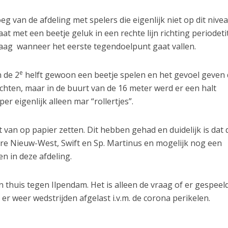
oeg van de afdeling met spelers die eigenlijk niet op dit nive
t met een beetje geluk in een rechte lijn richting periodeti
aag wanneer het eerste tegendoelpunt gaat vallen.
e
 de 2
helft gewoon een beetje spelen en het gevoel geven 
ichten, maar in de buurt van de 16 meter werd er een halt
r eigenlijk alleen mar “rollertjes”.
 van op papier zetten. Dit hebben gehad en duidelijk is dat
e Nieuw-West, Swift en Sp. Martinus en mogelijk nog een
n in deze afdeling.
thuis tegen Ilpendam. Het is alleen de vraag of er gespeel
er weer wedstrijden afgelast i.v.m. de corona perikelen.