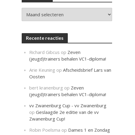
c
h
t
Archieven
Recente reacties
Richard Gibcus
op
Zeven
(jeugd)trainers behalen VC1-diploma!
Arie Keuning
op
Afscheidsbrief Lars van
Oosten
bert kranenburg
op
Zeven
(jeugd)trainers behalen VC1-diploma!
vv Zwanenburg Cup - vv Zwanenburg
op
Geslaagde 2e editie van de vv
Zwanenburg Cup!
Robin Poelsma
op
Dames 1 en Zondag