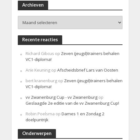
i
Archieven
c
h
Archieven
t
Recente reacties
Richard Gibcus
op
Zeven (jeugd)trainers behalen
VC1-diploma!
Arie Keuning
op
Afscheidsbrief Lars van Oosten
bert kranenburg
op
Zeven (jeugd)trainers behalen
VC1-diploma!
vv Zwanenburg Cup - vv Zwanenburg
op
Geslaagde 2e editie van de vv Zwanenburg Cup!
Robin Poelsma
op
Dames 1 en Zondag 2
doelpuntrijk
Onderwerpen