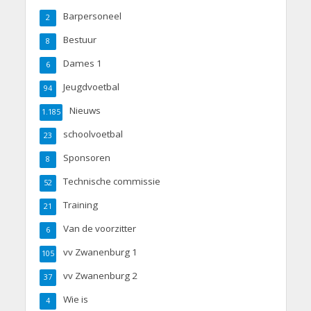
Barpersoneel
2
Bestuur
8
Dames 1
6
Jeugdvoetbal
94
Nieuws
1.185
schoolvoetbal
23
Sponsoren
8
Technische commissie
52
Training
21
Van de voorzitter
6
vv Zwanenburg 1
105
vv Zwanenburg 2
37
Wie is
4