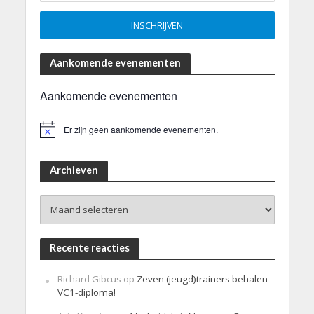
Aankomende evenementen
Aankomende evenementen
Er zijn geen aankomende evenementen.
B
e
r
i
Archieven
c
h
Archieven
t
Recente reacties
Richard Gibcus
op
Zeven (jeugd)trainers behalen
VC1-diploma!