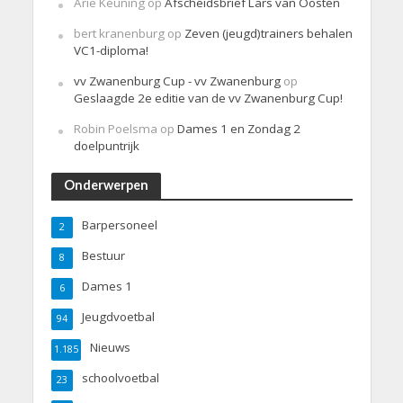
Arie Keuning
op
Afscheidsbrief Lars van Oosten
bert kranenburg
op
Zeven (jeugd)trainers behalen
VC1-diploma!
vv Zwanenburg Cup - vv Zwanenburg
op
Geslaagde 2e editie van de vv Zwanenburg Cup!
Robin Poelsma
op
Dames 1 en Zondag 2
doelpuntrijk
Onderwerpen
Barpersoneel
2
Bestuur
8
Dames 1
6
Jeugdvoetbal
94
Nieuws
1.185
schoolvoetbal
23