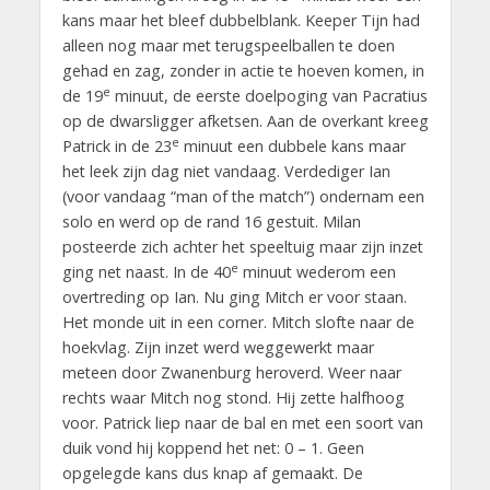
kans maar het bleef dubbelblank. Keeper Tijn had
alleen nog maar met terugspeelballen te doen
gehad en zag, zonder in actie te hoeven komen, in
e
de 19
minuut, de eerste doelpoging van Pacratius
op de dwarsligger afketsen. Aan de overkant kreeg
e
Patrick in de 23
minuut een dubbele kans maar
het leek zijn dag niet vandaag. Verdediger Ian
(voor vandaag “man of the match”) ondernam een
solo en werd op de rand 16 gestuit. Milan
posteerde zich achter het speeltuig maar zijn inzet
e
ging net naast. In de 40
minuut wederom een
overtreding op Ian. Nu ging Mitch er voor staan.
Het monde uit in een corner. Mitch slofte naar de
hoekvlag. Zijn inzet werd weggewerkt maar
meteen door Zwanenburg heroverd. Weer naar
rechts waar Mitch nog stond. Hij zette halfhoog
voor. Patrick liep naar de bal en met een soort van
duik vond hij koppend het net: 0 – 1. Geen
opgelegde kans dus knap af gemaakt. De