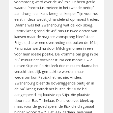
e
voorsprong werd over de 45
minuut heen getild
waarna Pancratius meteen in het tweede bedrijf
aan drong, een kans kreeg en keeper Tijn voor het
eerst in deze wedstijd handelend op moest treden.
Daarna was het Zwanenburg wat de klok sloeg.
e
Patrick kreeg rond de 49
minuut twee dotten van
kansen maar de magere voorsprong bleef staan.
Enige tijd later een overtreding net buiten de 16 bij
Pancratius werd nu door Mitch genomen in een
voor hem ideale positie. De kromme bal ging in de
e
58
minuut net over/naast. Na een mooie 1 – 2
tussen Stijn en Patrick leek drie minuten daarna het
verschil eindelijk gemaakt te worden maar
wederom kon Patrick het net niet vinden.
Zwanenburg bleef de bovenliggende partij en in
e
de 64
kreeg Patrick net buiten de 16 de bal
aangespeeld. Hij kaatste op Stijn, die plaatste
door naar Bas Tichelaar. Diens voorzet bleek op
maat voor de goed spelende Rick die diagonaal
binnen kopte: 0 – 2. Het leek gedaan, helemaal