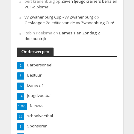
bert kranenburg
op
Zeven (jeugd)trainers behalen
VC1-diploma!
vv Zwanenburg Cup - vv Zwanenburg
op
Geslaagde 2e editie van de vv Zwanenburg Cup!
Robin Poelsma
op
Dames 1 en Zondag 2
doelpuntrijk
Onderwerpen
Barpersoneel
2
Bestuur
8
Dames 1
6
Jeugdvoetbal
94
Nieuws
1.185
schoolvoetbal
23
Sponsoren
8