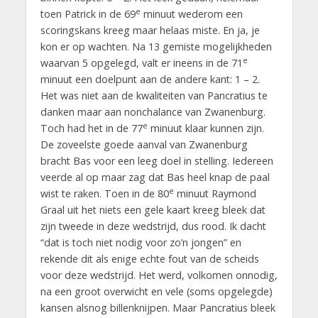
e
toen Patrick in de 69
minuut wederom een
scoringskans kreeg maar helaas miste. En ja, je
kon er op wachten. Na 13 gemiste mogelijkheden
e
waarvan 5 opgelegd, valt er ineens in de 71
minuut een doelpunt aan de andere kant: 1 – 2.
Het was niet aan de kwaliteiten van Pancratius te
danken maar aan nonchalance van Zwanenburg.
e
Toch had het in de 77
minuut klaar kunnen zijn.
De zoveelste goede aanval van Zwanenburg
bracht Bas voor een leeg doel in stelling. Iedereen
veerde al op maar zag dat Bas heel knap de paal
e
wist te raken. Toen in de 80
minuut Raymond
Graal uit het niets een gele kaart kreeg bleek dat
zijn tweede in deze wedstrijd, dus rood. Ik dacht
“dat is toch niet nodig voor zo’n jongen” en
rekende dit als enige echte fout van de scheids
voor deze wedstrijd. Het werd, volkomen onnodig,
na een groot overwicht en vele (soms opgelegde)
kansen alsnog billenknijpen. Maar Pancratius bleek