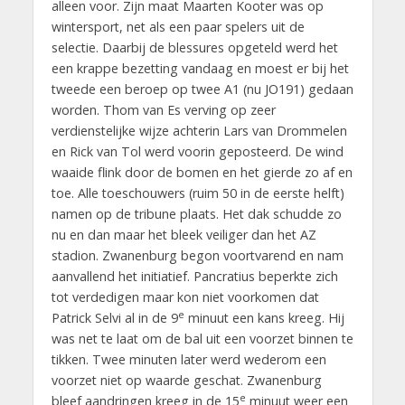
alleen voor. Zijn maat Maarten Kooter was op
wintersport, net als een paar spelers uit de
selectie. Daarbij de blessures opgeteld werd het
een krappe bezetting vandaag en moest er bij het
tweede een beroep op twee A1 (nu JO191) gedaan
worden. Thom van Es verving op zeer
verdienstelijke wijze achterin Lars van Drommelen
en Rick van Tol werd voorin geposteerd. De wind
waaide flink door de bomen en het gierde zo af en
toe. Alle toeschouwers (ruim 50 in de eerste helft)
namen op de tribune plaats. Het dak schudde zo
nu en dan maar het bleek veiliger dan het AZ
stadion. Zwanenburg begon voortvarend en nam
aanvallend het initiatief. Pancratius beperkte zich
tot verdedigen maar kon niet voorkomen dat
e
Patrick Selvi al in de 9
minuut een kans kreeg. Hij
was net te laat om de bal uit een voorzet binnen te
tikken. Twee minuten later werd wederom een
voorzet niet op waarde geschat. Zwanenburg
e
bleef aandringen kreeg in de 15
minuut weer een