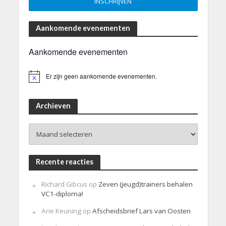
Aankomende evenementen
Aankomende evenementen
Er zijn geen aankomende evenementen.
B
e
r
i
Archieven
c
h
Archieven
t
Recente reacties
Richard Gibcus
op
Zeven (jeugd)trainers behalen
VC1-diploma!
Arie Keuning
op
Afscheidsbrief Lars van Oosten