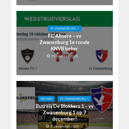
VV ZWANENBURG 1
FC Almere – vv
Zwanenburg 1e ronde
KNVB beker
19 oktober 2025
NIEUWS
VV ZWANENBURG 1
Busreis De Blokkers 1 – vv
Zwanenburg 1 op 7
december!
3 december 2024