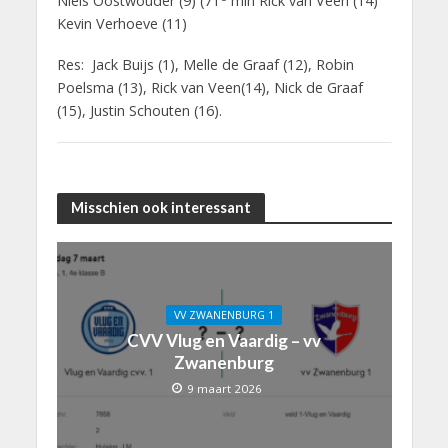
Niels Oostwouder (9) (71
min Rick van Veen (14)
Kevin Verhoeve (11)
Res: Jack Buijs (1), Melle de Graaf (12), Robin
Poelsma (13), Rick van Veen(14), Nick de Graaf
(15), Justin Schouten (16).
Misschien ook interessant
VV ZWANENBURG 1
CVV Vlug en Vaardig – vv
Zwanenburg
9 maart 2026