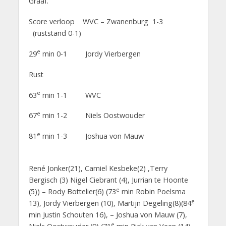
Graaf.
Score verloop WVC – Zwanenburg 1-3
(ruststand 0-1)
e
29
min 0-1 Jordy Vierbergen
Rust
e
63
min 1-1 WVC
e
67
min 1-2 Niels Oostwouder
e
81
min 1-3 Joshua von Mauw
René Jonker(21), Camiel Kesbeke(2) ,Terry
Bergisch (3) Nigel Ciebrant (4), Jurrian te Hoonte
e
(5)) – Rody Bottelier(6) (73
min Robin Poelsma
e
13), Jordy Vierbergen (10), Martijn Degeling(8)(84
min Justin Schouten 16), – Joshua von Mauw (7),
e