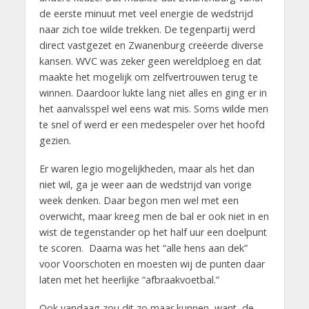
de eerste minuut met veel energie de wedstrijd
naar zich toe wilde trekken. De tegenpartij werd
direct vastgezet en Zwanenburg creëerde diverse
kansen. WVC was zeker geen wereldploeg en dat
maakte het mogelijk om zelfvertrouwen terug te
winnen. Daardoor lukte lang niet alles en ging er in
het aanvalsspel wel eens wat mis. Soms wilde men
te snel of werd er een medespeler over het hoofd
gezien.
Er waren legio mogelijkheden, maar als het dan
niet wil, ga je weer aan de wedstrijd van vorige
week denken. Daar begon men wel met een
overwicht, maar kreeg men de bal er ook niet in en
wist de tegenstander op het half uur een doelpunt
te scoren. Daarna was het “alle hens aan dek”
voor Voorschoten en moesten wij de punten daar
laten met het heerlijke “afbraakvoetbal.”
Ook vandaag zou dit zo maar kunnen, want de