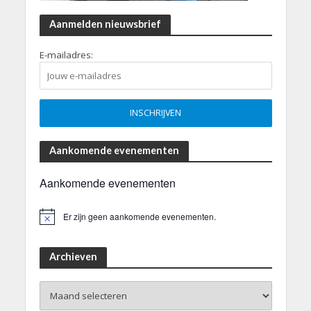
Aanmelden nieuwsbrief
E-mailadres:
Aankomende evenementen
Aankomende evenementen
Er zijn geen aankomende evenementen.
B
e
r
i
Archieven
c
h
Archieven
t