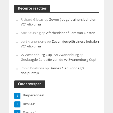
Recente reacties
Richard Gibcus
op
Zeven (jeugd)trainers behalen
VC1-diploma!
Arie Keuning
op
Afscheidsbrief Lars van Oosten
bert kranenburg
op
Zeven (jeugd)trainers behalen
VC1-diploma!
vv Zwanenburg Cup - vv Zwanenburg
op
Geslaagde 2e editie van de vv Zwanenburg Cup!
Robin Poelsma
op
Dames 1 en Zondag 2
doelpuntrijk
Onderwerpen
Barpersoneel
2
Bestuur
8
Dames 1
6