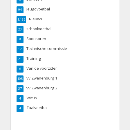
Jeugdvoetbal
94
Nieuws
1.185
schoolvoetbal
23
Sponsoren
8
Technische commissie
52
Training
21
Van de voorzitter
6
vv Zwanenburg 1
105
vv Zwanenburg 2
37
Wie is
4
Zaalvoetbal
4