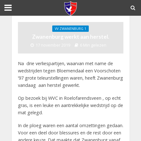
VV ZWANENBURG 1
Zwanenburg werkt aan herstel.
17 november 2019
6 Min gelezen
Na drie verliespartijen, waarvan met name de
wedstrijden tegen Bloemendaal een Voorschoten
’97 grote teleurstellingen waren, heeft Zwanenburg
vandaag aan herstel gewerkt.
Op bezoek bij WVC in Roelofarendsveen , op echt
gras, is een leuke en aantrekkelijke wedstrijd op de
mat gelegd.
In de ploeg waren een aantal omzettingen gedaan.
Voor een deel door blessures en de rest door een
andere keuze. Dat maakte dat Zwanenburg vanaf