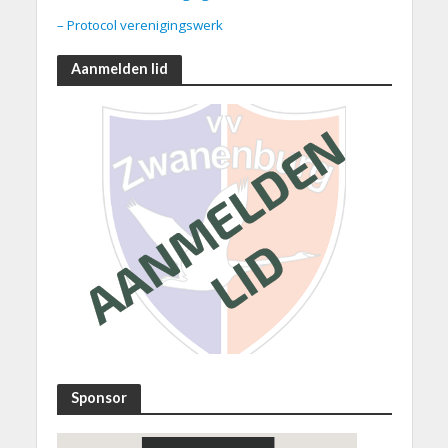
– Protocol verenigingswerk
Aanmelden lid
Sponsor