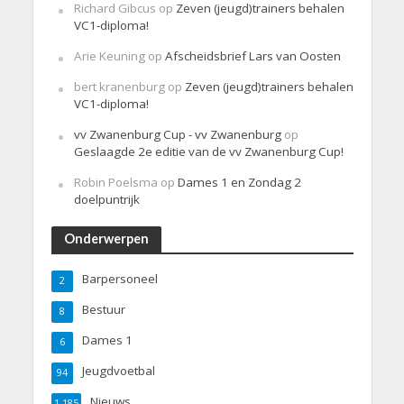
Richard Gibcus
op
Zeven (jeugd)trainers behalen
VC1-diploma!
Arie Keuning
op
Afscheidsbrief Lars van Oosten
bert kranenburg
op
Zeven (jeugd)trainers behalen
VC1-diploma!
vv Zwanenburg Cup - vv Zwanenburg
op
Geslaagde 2e editie van de vv Zwanenburg Cup!
Robin Poelsma
op
Dames 1 en Zondag 2
doelpuntrijk
Onderwerpen
Barpersoneel
2
Bestuur
8
Dames 1
6
Jeugdvoetbal
94
Nieuws
1.185