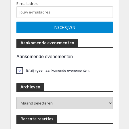
E-mailadres:
Aankomende evenementen
Aankomende evenementen
Er zijn geen aankomende evenementen.
B
e
r
i
Archieven
c
h
Archieven
t
Recente reacties