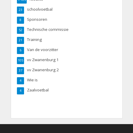
schoolvoetbal
23
Sponsoren
8
Technische commissie
52
Training
21
Van de voorzitter
6
vv Zwanenburg 1
105
vv Zwanenburg 2
37
Wie is
4
Zaalvoetbal
4