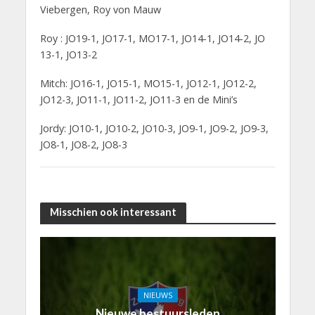
Viebergen, Roy von Mauw
Roy : JO19-1, JO17-1, MO17-1, JO14-1, JO14-2, JO
13-1, JO13-2
Mitch: JO16-1, JO15-1, MO15-1, JO12-1, JO12-2,
JO12-3, JO11-1, JO11-2, JO11-3 en de Mini’s
Jordy: JO10-1, JO10-2, JO10-3, JO9-1, JO9-2, JO9-3,
JO8-1, JO8-2, JO8-3
Misschien ook interessant
NIEUWS
Nieuwe bestuursleden