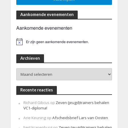
Aankomende evenementen
Aankomende evenementen
Er zijn geen aankomende evenementen.
B
e
r
i
Archieven
c
h
Archieven
t
Recente reacties
Richard Gibcus
op
Zeven (jeugd)trainers behalen
VC1-diploma!
Arie Keuning
op
Afscheidsbrief Lars van Oosten
bert kranenburg
op
Zeven (jeugd)trainers behalen