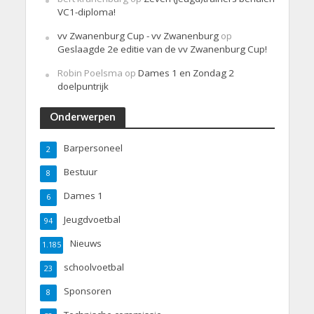
VC1-diploma!
vv Zwanenburg Cup - vv Zwanenburg
op
Geslaagde 2e editie van de vv Zwanenburg Cup!
Robin Poelsma
op
Dames 1 en Zondag 2
doelpuntrijk
Onderwerpen
Barpersoneel
2
Bestuur
8
Dames 1
6
Jeugdvoetbal
94
Nieuws
1.185
schoolvoetbal
23
Sponsoren
8