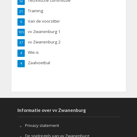
Technische commissie
52
Training
21
Van de voorzitter
6
vv Zwanenburg 1
105
vv Zwanenburg 2
37
Wie is
4
Zaalvoetbal
4
Informatie over vv Zwanenburg
Privacy statement
De spelregels van vv Zwanenburg