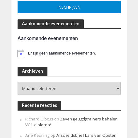
Aankomende evenementen
Aankomende evenementen
Er zijn geen aankomende evenementen.
B
e
r
i
Archieven
c
h
Archieven
t
Recente reacties
Richard Gibcus
op
Zeven (jeugd)trainers behalen
VC1-diploma!
Arie Keuning
op
Afscheidsbrief Lars van Oosten