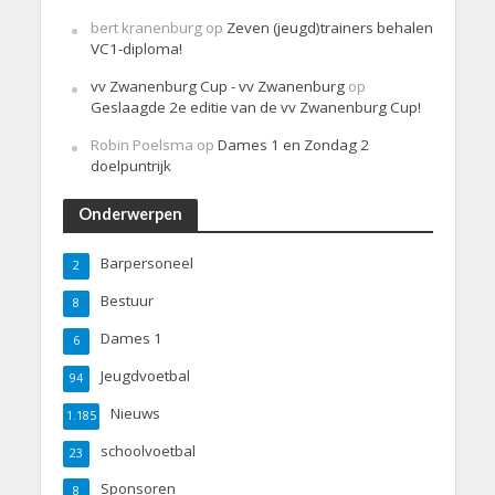
bert kranenburg
op
Zeven (jeugd)trainers behalen
VC1-diploma!
vv Zwanenburg Cup - vv Zwanenburg
op
Geslaagde 2e editie van de vv Zwanenburg Cup!
Robin Poelsma
op
Dames 1 en Zondag 2
doelpuntrijk
Onderwerpen
Barpersoneel
2
Bestuur
8
Dames 1
6
Jeugdvoetbal
94
Nieuws
1.185
schoolvoetbal
23
Sponsoren
8