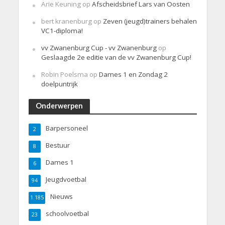
Arie Keuning
op
Afscheidsbrief Lars van Oosten
bert kranenburg
op
Zeven (jeugd)trainers behalen
VC1-diploma!
vv Zwanenburg Cup - vv Zwanenburg
op
Geslaagde 2e editie van de vv Zwanenburg Cup!
Robin Poelsma
op
Dames 1 en Zondag 2
doelpuntrijk
Onderwerpen
Barpersoneel
2
Bestuur
8
Dames 1
6
Jeugdvoetbal
94
Nieuws
1.185
schoolvoetbal
23