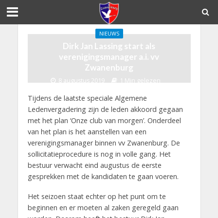
NIEUWS
Dirk Jan Lassing start als
verenigingsmanager a.i. vv
Zwanenburg
8 augustus 2019
1 Min gelezen
Tijdens de laatste speciale Algemene
Ledenvergadering zijn de leden akkoord gegaan
met het plan ‘Onze club van morgen’. Onderdeel
van het plan is het aanstellen van een
verenigingsmanager binnen vv Zwanenburg. De
sollicitatieprocedure is nog in volle gang. Het
bestuur verwacht eind augustus de eerste
gesprekken met de kandidaten te gaan voeren.
Het seizoen staat echter op het punt om te
beginnen en er moeten al zaken geregeld gaan