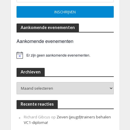
Aankomende evenementen
Aankomende evenementen
Er zijn geen aankomende evenementen.
B
e
r
i
Archieven
c
h
Archieven
t
Recente reacties
Richard Gibcus
op
Zeven (jeugd)trainers behalen
VC1-diploma!