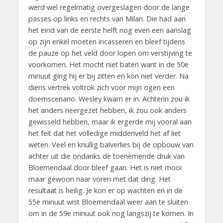
werd wel regelmatig overgeslagen door de lange
passes op links en rechts van Milan. Die had aan
het eind van de eerste helft nog even een aanslag
op zijn enkel moeten incasseren en bleef tijdens
de pauze op het veld door lopen om verstijving te
voorkomen. Het mocht niet baten want in de 50e
minuut ging hij er bij zitten en kon niet verder. Na
diens vertrek voltrok zich voor mijn ogen een
doemscenario. Wesley kwam er in. Achterin zou ik
het anders neergezet hebben, ik zou ook anders
gewisseld hebben, maar ik ergerde mij vooral aan
het feit dat het volledige middenveld het af liet
weten. Veel en knullig balverlies bij de opbouw van
achter uit die ondanks de toenemende druk van
Bloemendaal door bleef gaan. Het is niet mooi
maar gewoon naar voren met dat ding. Het
resultaat is heilig. Je kon er op wachten en in de
55e minuut wist Bloemendaal weer aan te sluiten
om in de 59e minuut ook nog langszij te komen. In