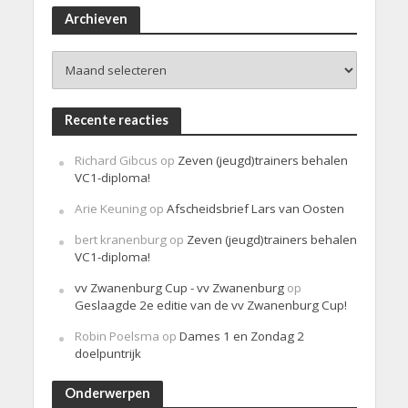
r
i
Archieven
c
h
Archieven
t
Recente reacties
Richard Gibcus
op
Zeven (jeugd)trainers behalen
VC1-diploma!
Arie Keuning
op
Afscheidsbrief Lars van Oosten
bert kranenburg
op
Zeven (jeugd)trainers behalen
VC1-diploma!
vv Zwanenburg Cup - vv Zwanenburg
op
Geslaagde 2e editie van de vv Zwanenburg Cup!
Robin Poelsma
op
Dames 1 en Zondag 2
doelpuntrijk
Onderwerpen