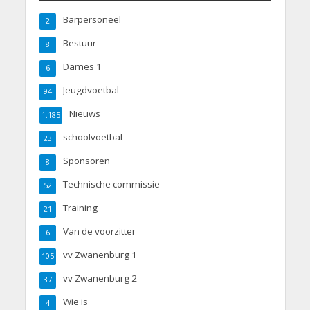
Barpersoneel
2
Bestuur
8
Dames 1
6
Jeugdvoetbal
94
Nieuws
1.185
schoolvoetbal
23
Sponsoren
8
Technische commissie
52
Training
21
Van de voorzitter
6
vv Zwanenburg 1
105
vv Zwanenburg 2
37
Wie is
4