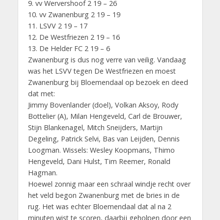
9. vv Wervershoof 2 19 – 26
10. vv Zwanenburg 2 19 – 19
11. LSVV 2 19 – 17
12. De Westfriezen 2 19 – 16
13. De Helder FC 2 19 – 6
Zwanenburg is dus nog verre van veilig. Vandaag
was het LSVV tegen De Westfriezen en moest
Zwanenburg bij Bloemendaal op bezoek en deed
dat met:
Jimmy Bovenlander (doel), Volkan Aksoy, Rody
Bottelier (A), Milan Hengeveld, Carl de Brouwer,
Stijn Blankenagel, Mitch Sneijders, Martijn
Degeling, Patrick Selvi, Bas van Leijden, Dennis
Loogman. Wissels: Wesley Koopmans, Thimo
Hengeveld, Dani Hulst, Tim Reemer, Ronald
Hagman.
Hoewel zonnig maar een schraal windje recht over
het veld begon Zwanenburg met de bries in de
rug. Het was echter Bloemendaal dat al na 2
minuten wist te scoren, daarbij geholpen door een