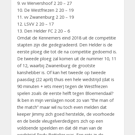
9. vv Wervershoof 2 20 – 27
10. De Westfriezen 2 20 – 19
11. vv Zwanenburg 2 20 – 19
12. LSVV 2 20 – 17
13. Den Helder FC 2 20 – 6
Omdat de Kennemers eind 2018 uit de competitie
stapten zijn die gedegradeerd. Den Helder is de
eerste ploeg die tot de na competitie gedoemd is.
De tweede ploeg zal komen uit de nummer 10, 11
of 12, waarbij Zwanenburg de grootste
kanshebber is. Of kan het tweede op tweede
paasdag (22 april) thuis een hele wedstrijd (dat is
90 minuten + iets meer) tegen de Westfriezen
spelen zoals de eerste helft tegen Bloemendaal?
Ik ben in mijn verslagen nooit zo van “the man of
the match” maar wil nu toch even melden dat
keeper Jimmy zich goed herstelde, de voorhoede
en de beide vleugelverdedigers zich op een
voldoende speelden en dat dé man van de
wedstrijd Rody Bottelier was. Een rots in de