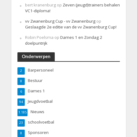
bert kranenburg
op
Zeven (jeugd)trainers behalen
VC1-diploma!
vv Zwanenburg Cup - vv Zwanenburg
op
Geslaagde 2e editie van de vv Zwanenburg Cup!
Robin Poelsma
op
Dames 1 en Zondag 2
doelpuntrijk
Onderwerpen
Barpersoneel
2
Bestuur
8
Dames 1
6
Jeugdvoetbal
94
Nieuws
1.185
schoolvoetbal
23
Sponsoren
8