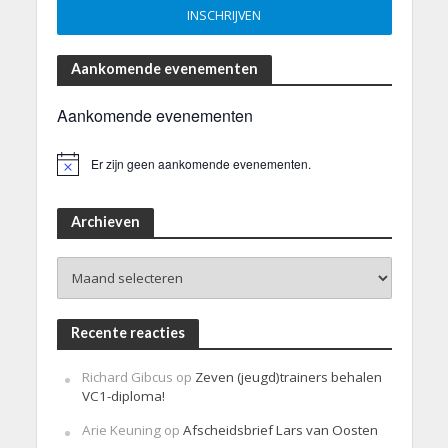
Aankomende evenementen
Aankomende evenementen
Er zijn geen aankomende evenementen.
B
e
r
i
Archieven
c
h
Archieven
t
Recente reacties
Richard Gibcus
op
Zeven (jeugd)trainers behalen
VC1-diploma!
Arie Keuning
op
Afscheidsbrief Lars van Oosten