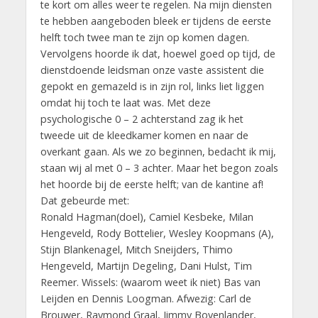
te kort om alles weer te regelen. Na mijn diensten
te hebben aangeboden bleek er tijdens de eerste
helft toch twee man te zijn op komen dagen.
Vervolgens hoorde ik dat, hoewel goed op tijd, de
dienstdoende leidsman onze vaste assistent die
gepokt en gemazeld is in zijn rol, links liet liggen
omdat hij toch te laat was. Met deze
psychologische 0 – 2 achterstand zag ik het
tweede uit de kleedkamer komen en naar de
overkant gaan. Als we zo beginnen, bedacht ik mij,
staan wij al met 0 – 3 achter. Maar het begon zoals
het hoorde bij de eerste helft; van de kantine af!
Dat gebeurde met:
Ronald Hagman(doel), Camiel Kesbeke, Milan
Hengeveld, Rody Bottelier, Wesley Koopmans (A),
Stijn Blankenagel, Mitch Sneijders, Thimo
Hengeveld, Martijn Degeling, Dani Hulst, Tim
Reemer. Wissels: (waarom weet ik niet) Bas van
Leijden en Dennis Loogman. Afwezig: Carl de
Brouwer, Raymond Graal, Jimmy Bovenlander,