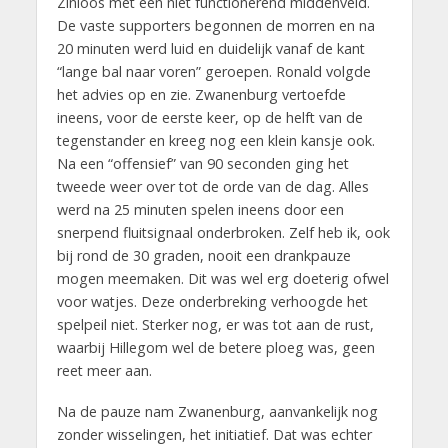
Zinloos met een niet functionerend middenveld.
De vaste supporters begonnen de morren en na
20 minuten werd luid en duidelijk vanaf de kant
“lange bal naar voren” geroepen. Ronald volgde
het advies op en zie. Zwanenburg vertoefde
ineens, voor de eerste keer, op de helft van de
tegenstander en kreeg nog een klein kansje ook.
Na een “offensief” van 90 seconden ging het
tweede weer over tot de orde van de dag. Alles
werd na 25 minuten spelen ineens door een
snerpend fluitsignaal onderbroken. Zelf heb ik, ook
bij rond de 30 graden, nooit een drankpauze
mogen meemaken. Dit was wel erg doeterig ofwel
voor watjes. Deze onderbreking verhoogde het
spelpeil niet. Sterker nog, er was tot aan de rust,
waarbij Hillegom wel de betere ploeg was, geen
reet meer aan.
Na de pauze nam Zwanenburg, aanvankelijk nog
zonder wisselingen, het initiatief. Dat was echter