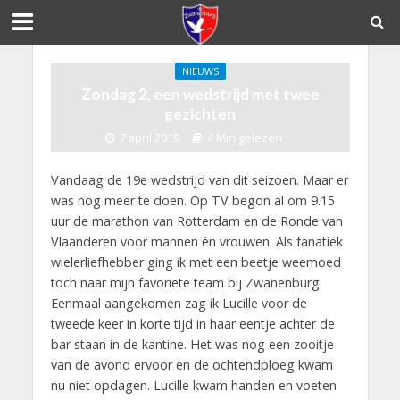
NIEUWS
Zondag 2, een wedstrijd met twee
gezichten
7 april 2019
4 Min gelezen
Vandaag de 19e wedstrijd van dit seizoen. Maar er
was nog meer te doen. Op TV begon al om 9.15
uur de marathon van Rotterdam en de Ronde van
Vlaanderen voor mannen én vrouwen. Als fanatiek
wielerliefhebber ging ik met een beetje weemoed
toch naar mijn favoriete team bij Zwanenburg.
Eenmaal aangekomen zag ik Lucille voor de
tweede keer in korte tijd in haar eentje achter de
bar staan in de kantine. Het was nog een zooitje
van de avond ervoor en de ochtendploeg kwam
nu niet opdagen. Lucille kwam handen en voeten