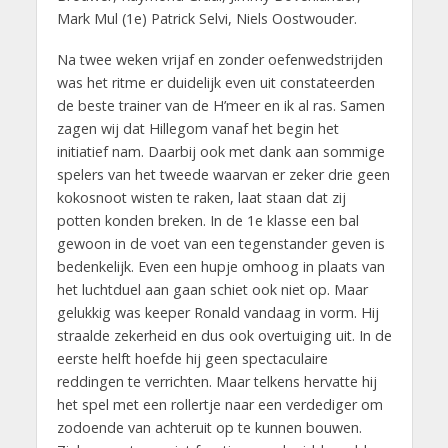
Mark Mul (1e) Patrick Selvi, Niels Oostwouder.
Na twee weken vrijaf en zonder oefenwedstrijden
was het ritme er duidelijk even uit constateerden
de beste trainer van de H’meer en ik al ras. Samen
zagen wij dat Hillegom vanaf het begin het
initiatief nam. Daarbij ook met dank aan sommige
spelers van het tweede waarvan er zeker drie geen
kokosnoot wisten te raken, laat staan dat zij
potten konden breken. In de 1e klasse een bal
gewoon in de voet van een tegenstander geven is
bedenkelijk. Even een hupje omhoog in plaats van
het luchtduel aan gaan schiet ook niet op. Maar
gelukkig was keeper Ronald vandaag in vorm. Hij
straalde zekerheid en dus ook overtuiging uit. In de
eerste helft hoefde hij geen spectaculaire
reddingen te verrichten. Maar telkens hervatte hij
het spel met een rollertje naar een verdediger om
zodoende van achteruit op te kunnen bouwen.