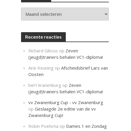
c
h
t
Archieven
Recente reacties
Richard Gibcus
op
Zeven
(jeugd)trainers behalen VC1-diploma!
Arie Keuning
op
Afscheidsbrief Lars van
Oosten
bert kranenburg
op
Zeven
(jeugd)trainers behalen VC1-diploma!
vv Zwanenburg Cup - vv Zwanenburg
op
Geslaagde 2e editie van de vv
Zwanenburg Cup!
Robin Poelsma
op
Dames 1 en Zondag