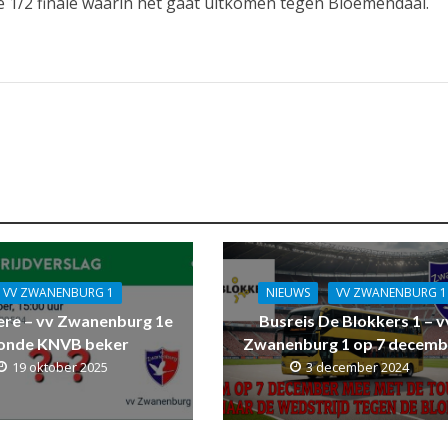
1/2 finale waarin het gaat uitkomen tegen Bloemendaal.
VV ZWANENBURG 1
NIEUWS
VV ZWANENBURG 1
ere – vv Zwanenburg 1e
Busreis De Blokkers 1 – v
onde KNVB beker
Zwanenburg 1 op 7 decemb
19 oktober 2025
3 december 2024