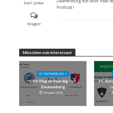
Zwanenburg dus door naar de 
Evert Jonker
Proficiat !
Reageer
Misschien ook interessant
VV ZWANENBURG 1
CVV Vlug en Vaardig – vv
FC Alm
Zwanenburg
r
9 maart 2026