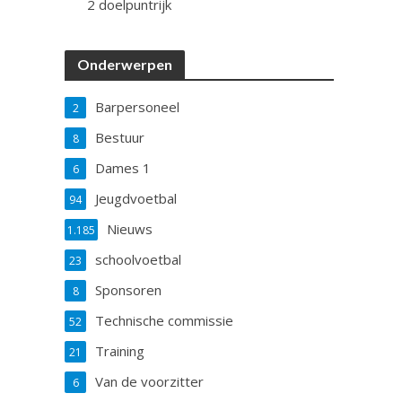
2 doelpuntrijk
Onderwerpen
Barpersoneel
2
Bestuur
8
Dames 1
6
Jeugdvoetbal
94
Nieuws
1.185
schoolvoetbal
23
Sponsoren
8
Technische commissie
52
Training
21
Van de voorzitter
6