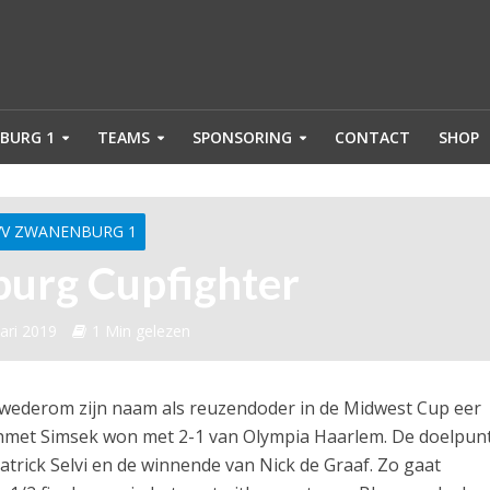
BURG 1
TEAMS
SPONSORING
CONTACT
SHOP
VV ZWANENBURG 1
urg Cupfighter
ari 2019
1 Min gelezen
ederom zijn naam als reuzendoder in de Midwest Cup eer
met Simsek won met 2-1 van Olympia Haarlem. De doelpun
rick Selvi en de winnende van Nick de Graaf. Zo gaat