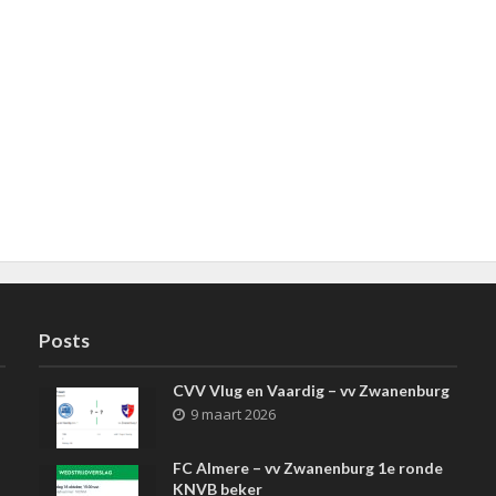
Posts
CVV Vlug en Vaardig – vv Zwanenburg
9 maart 2026
FC Almere – vv Zwanenburg 1e ronde
KNVB beker