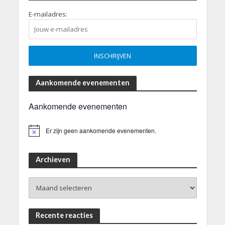
E-mailadres:
Aankomende evenementen
Aankomende evenementen
Er zijn geen aankomende evenementen.
B
e
r
i
Archieven
c
h
Archieven
t
Recente reacties