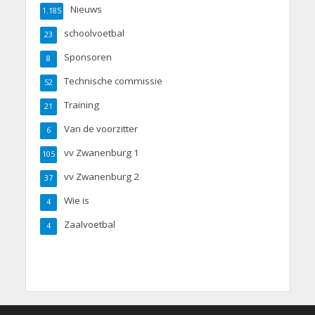
Nieuws
1.185
schoolvoetbal
23
Sponsoren
8
Technische commissie
52
Training
21
Van de voorzitter
6
vv Zwanenburg 1
105
vv Zwanenburg 2
37
Wie is
4
Zaalvoetbal
4