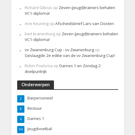
Richard Gibcus
op
Zeven (jeugd)trainers behalen
VC1-diploma!
Arie Keuning
op
Afscheidsbrief Lars van Oosten
bert kranenburg
op
Zeven (jeugd)trainers behalen
VC1-diploma!
vv Zwanenburg Cup - vv Zwanenburg
op
Geslaagde 2e editie van de vv Zwanenburg Cup!
Robin Poelsma
op
Dames 1 en Zondag 2
doelpuntrijk
Onderwerpen
Barpersoneel
2
Bestuur
8
Dames 1
6
Jeugdvoetbal
94