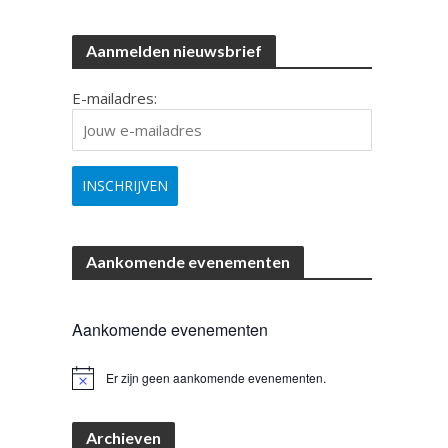
Aanmelden nieuwsbrief
E-mailadres:
Aankomende evenementen
Aankomende evenementen
Er zijn geen aankomende evenementen.
B
e
r
i
Archieven