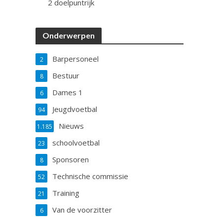
2 doelpuntrijk
Onderwerpen
Barpersoneel
2
Bestuur
8
Dames 1
6
Jeugdvoetbal
94
Nieuws
1.185
schoolvoetbal
23
Sponsoren
8
Technische commissie
52
Training
21
Van de voorzitter
6