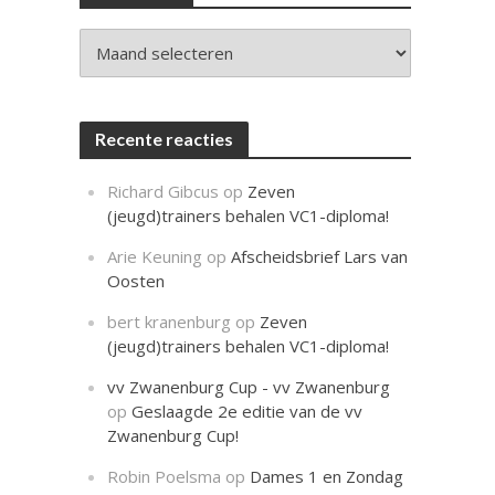
c
h
t
Archieven
Recente reacties
Richard Gibcus
op
Zeven
(jeugd)trainers behalen VC1-diploma!
Arie Keuning
op
Afscheidsbrief Lars van
Oosten
bert kranenburg
op
Zeven
(jeugd)trainers behalen VC1-diploma!
vv Zwanenburg Cup - vv Zwanenburg
op
Geslaagde 2e editie van de vv
Zwanenburg Cup!
Robin Poelsma
op
Dames 1 en Zondag