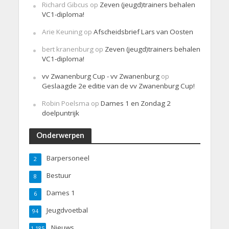
Richard Gibcus
op
Zeven (jeugd)trainers behalen
VC1-diploma!
Arie Keuning
op
Afscheidsbrief Lars van Oosten
bert kranenburg
op
Zeven (jeugd)trainers behalen
VC1-diploma!
vv Zwanenburg Cup - vv Zwanenburg
op
Geslaagde 2e editie van de vv Zwanenburg Cup!
Robin Poelsma
op
Dames 1 en Zondag 2
doelpuntrijk
Onderwerpen
Barpersoneel
2
Bestuur
8
Dames 1
6
Jeugdvoetbal
94
Nieuws
1.185