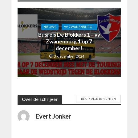
NIEUWS
VV ZWANENBURG 1
Busreis De Blokkers 1 – vv
Zwanenburg 1 op 7
december!
3 december 2024
BEKIJK ALLE BERICHTEN
Over de schrijver
Evert Jonker