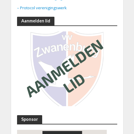
– Protocol verenigingswerk
Aanmelden lid
Sponsor