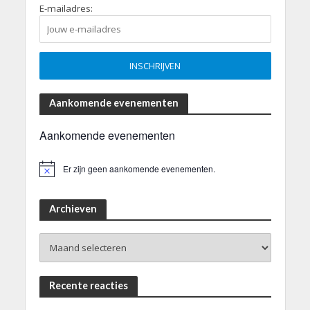
E-mailadres:
Aankomende evenementen
Aankomende evenementen
Er zijn geen aankomende evenementen.
B
e
r
i
Archieven
c
h
Archieven
t
Recente reacties