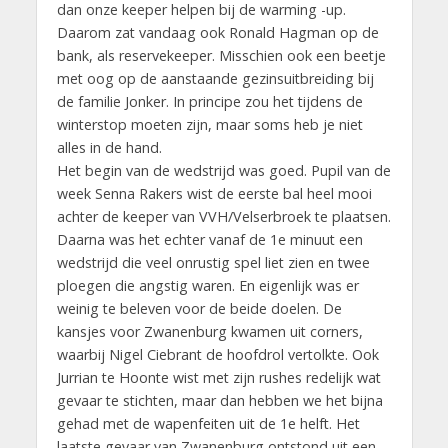
dan onze keeper helpen bij de warming -up.
Daarom zat vandaag ook Ronald Hagman op de
bank, als reservekeeper. Misschien ook een beetje
met oog op de aanstaande gezinsuitbreiding bij
de familie Jonker. In principe zou het tijdens de
winterstop moeten zijn, maar soms heb je niet
alles in de hand.
Het begin van de wedstrijd was goed. Pupil van de
week Senna Rakers wist de eerste bal heel mooi
achter de keeper van VVH/Velserbroek te plaatsen.
Daarna was het echter vanaf de 1e minuut een
wedstrijd die veel onrustig spel liet zien en twee
ploegen die angstig waren. En eigenlijk was er
weinig te beleven voor de beide doelen. De
kansjes voor Zwanenburg kwamen uit corners,
waarbij Nigel Ciebrant de hoofdrol vertolkte. Ook
Jurrian te Hoonte wist met zijn rushes redelijk wat
gevaar te stichten, maar dan hebben we het bijna
gehad met de wapenfeiten uit de 1e helft. Het
laatste gevaar van Zwanenburg ontstond uit een