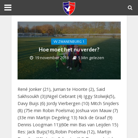
VV ZWANENBURG 1
Hoe moet het nu verder?
19 november 2018
5 Min gelezen
René Jonker (21), Jurrian te Hoonte (2), Said
Sakhsoukh (3))Nigel Ciebrant (4) Iggy Stolwijk(5),
Davy Buijs (6) Jordy Vierbergen (10) Mitch Snijders
(8) (75e min Robin Poelsma) Joshua von Mauw (7)
(33e min Martijn Degeling 13) Nick de Graaf (9)
Dennis Loogman 11)(60e min Bas van Leijden 15)
Res: Jack Buijs(16),Robin Poelsma (12), Martijn