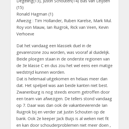
Degeling(13), Justin Schouten(14) Bas van Leijden
(15)
Ronald Hagman (1)
Afwezig : Tim Hollander, Ruben Karelse, Mark Mul.
Roy von Mauw, Ian Ruigrok, Rick van Veen, Kevin
Verhoeve
Dat het vandaag een klassiek duel in de
gevarenzone zou worden, was vooraf al duidelijk.
Beide ploegen staan in de onderste regionen van
de 3e klasse C en dus zou het wel eens een matige
wedstrijd kunnen worden.
Dat is helemaal uitgekomen en helaas meer dan
dat. Het spelpeil was aan beide kanten niet best.
Zwanenburg is nog steeds enorm getroffen door
een team van afwezigen. De tellers stond vandaag
op 7. Daar was dan ook de vakantievierende Ian
Ruigrok bij en verder zat Justin Schouten op de
bank. Ook 2e keeper Jack Buijs is al weken niet fit
en kan door schouderproblemen niet meer doen ,