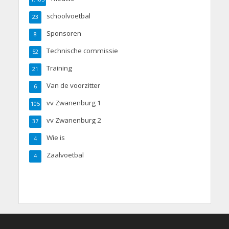
schoolvoetbal
23
Sponsoren
8
Technische commissie
52
Training
21
Van de voorzitter
6
vv Zwanenburg 1
105
vv Zwanenburg 2
37
Wie is
4
Zaalvoetbal
4