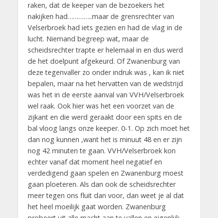
raken, dat de keeper van de bezoekers het
nakijken had…………..maar de grensrechter van
Velserbroek had iets gezien en had de vlag in de
lucht. Niemand begreep wat, maar de
scheidsrechter trapte er helemaal in en dus werd
de het doelpunt afgekeurd. Of Zwanenburg van
deze tegenvaller zo onder indruk was , kan ik niet
bepalen, maar na het hervatten van de wedstrijd
was het in de eerste aanval van VVH/Velserbroek
wel raak. Ook hier was het een voorzet van de
zijkant en die werd geraakt door een spits en de
bal vloog langs onze keeper. 0-1. Op zich moet het
dan nog kunnen ,want het is minuut 48 en er zijn
nog 42 minuten te gaan. VVH/Velserbroek kon
echter vanaf dat moment heel negatief en
verdedigend gaan spelen en Zwanenburg moest
gaan ploeteren. Als dan ook de scheidsrechter
meer tegen ons fluit dan voor, dan weet je al dat
het heel moeilijk gaat worden. Zwanenburg
probeert uit alle macht aan te vallen en eigenlijk