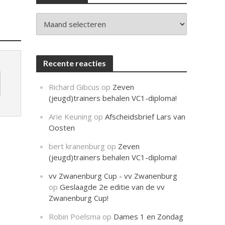
c
h
t
Archieven
Recente reacties
Richard Gibcus
op
Zeven
(jeugd)trainers behalen VC1-diploma!
Arie Keuning
op
Afscheidsbrief Lars van
Oosten
bert kranenburg
op
Zeven
(jeugd)trainers behalen VC1-diploma!
vv Zwanenburg Cup - vv Zwanenburg
op
Geslaagde 2e editie van de vv
Zwanenburg Cup!
Robin Poelsma
op
Dames 1 en Zondag