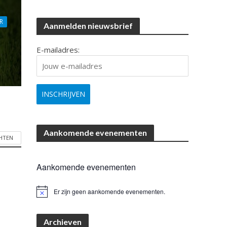
R
Aanmelden nieuwsbrief
E-mailadres:
Aankomende evenementen
CHTEN
Aankomende evenementen
Er zijn geen aankomende evenementen.
B
e
r
i
Archieven