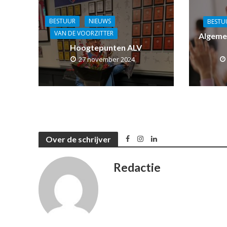
BESTUUR
NIEUWS
BESTU
VAN DE VOORZITTER
Algeme
Hoogtepunten ALV
27 november 2024
Over de schrijver
Redactie