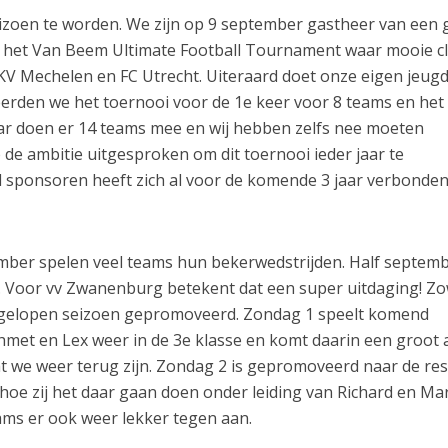
izoen te worden. We zijn op 9 september gastheer van een 
, het Van Beem Ultimate Football Tournament waar mooie c
KV Mechelen en FC Utrecht. Uiteraard doet onze eigen jeug
eerden we het toernooi voor de 1e keer voor 8 teams en het
jaar doen er 14 teams mee en wij hebben zelfs nee moeten
de ambitie uitgesproken om dit toernooi ieder jaar te
l sponsoren heeft zich al voor de komende 3 jaar verbonde
mber spelen veel teams hun bekerwedstrijden. Half septem
t. Voor vv Zwanenburg betekent dat een super uitdaging! Zo
afgelopen seizoen gepromoveerd. Zondag 1 speelt komend
hmet en Lex weer in de 3e klasse en komt daarin een groot 
at we weer terug zijn. Zondag 2 is gepromoveerd naar de re
hoe zij het daar gaan doen onder leiding van Richard en Ma
ams er ook weer lekker tegen aan.