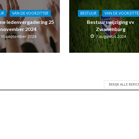
UR
VAN DE VOORZITTER
BESTUUR
VAN DE VOORZITTE
ne ledenvergadering 25
Bestuurswijziging vv
november 2024
Zwanenburg
10 september 2024
7 augustus 2024
BEKIJK ALLE BERI