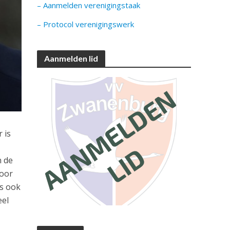
– Aanmelden verenigingstaak
– Protocol verenigingswerk
Aanmelden lid
 is
n de
voor
is ook
eel