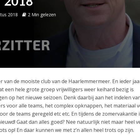
2018
tus 2018
2 Min gelezen
er van de mooiste club van de Haarlemmermeer. En ieder jaar
t een hele grote groep vrijwilligers weer keihard bezig is
en op het nieuwe seizoen. Denk daarbij aan het indelen va
ers voor alle teams, het complex opknappen, het materiaal 
voor de teams geregeld etc etc. En tijdens de zomervakantie 
euwd! Gaat dan alles goed? Nee natuurlijk niet maar heel v
rots op! En daar kunnen we met z’n allen heel trots op zijn.