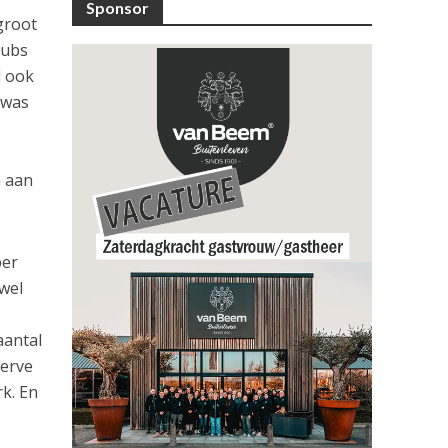
Sponsor
groot
lubs
d ook
 was
n aan
ber
wel
aantal
serve
rk. En