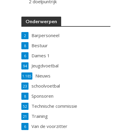
2 doelpuntrijk
Onderwerpen
Barpersoneel
2
Bestuur
8
Dames 1
6
Jeugdvoetbal
94
Nieuws
1.185
schoolvoetbal
23
Sponsoren
8
Technische commissie
52
Training
21
Van de voorzitter
6