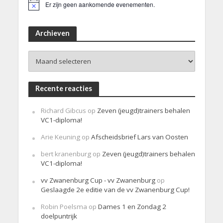
Er zijn geen aankomende evenementen.
B
e
r
i
Archieven
c
h
Archieven
t
Recente reacties
Richard Gibcus
op
Zeven (jeugd)trainers behalen
VC1-diploma!
Arie Keuning
op
Afscheidsbrief Lars van Oosten
bert kranenburg
op
Zeven (jeugd)trainers behalen
VC1-diploma!
vv Zwanenburg Cup - vv Zwanenburg
op
Geslaagde 2e editie van de vv Zwanenburg Cup!
Robin Poelsma
op
Dames 1 en Zondag 2
doelpuntrijk