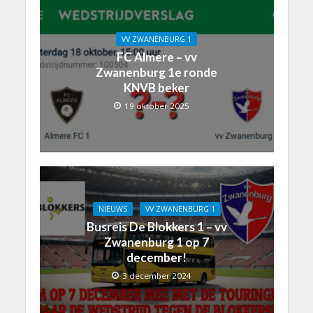
VV ZWANENBURG 1
FC Almere – vv
Zwanenburg 1e ronde
KNVB beker
19 oktober 2025
NIEUWS
VV ZWANENBURG 1
Busreis De Blokkers 1 – vv
Zwanenburg 1 op 7
december!
3 december 2024