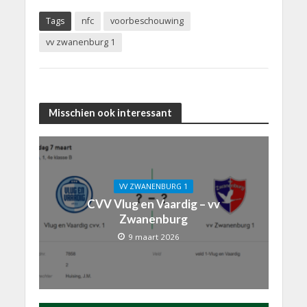
Tags
nfc
voorbeschouwing
vv zwanenburg 1
Misschien ook interessant
VV ZWANENBURG 1
CVV Vlug en Vaardig – vv
Zwanenburg
9 maart 2026