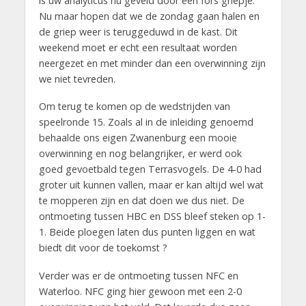
is uw analyticus nu geveld door een fors griepje.
Nu maar hopen dat we de zondag gaan halen en
de griep weer is teruggeduwd in de kast. Dit
weekend moet er echt een resultaat worden
neergezet en met minder dan een overwinning zijn
we niet tevreden.
Om terug te komen op de wedstrijden van
speelronde 15. Zoals al in de inleiding genoemd
behaalde ons eigen Zwanenburg een mooie
overwinning en nog belangrijker, er werd ook
goed gevoetbald tegen Terrasvogels. De 4-0 had
groter uit kunnen vallen, maar er kan altijd wel wat
te mopperen zijn en dat doen we dus niet. De
ontmoeting tussen HBC en DSS bleef steken op 1-
1. Beide ploegen laten dus punten liggen en wat
biedt dit voor de toekomst ?
Verder was er de ontmoeting tussen NFC en
Waterloo. NFC ging hier gewoon met een 2-0