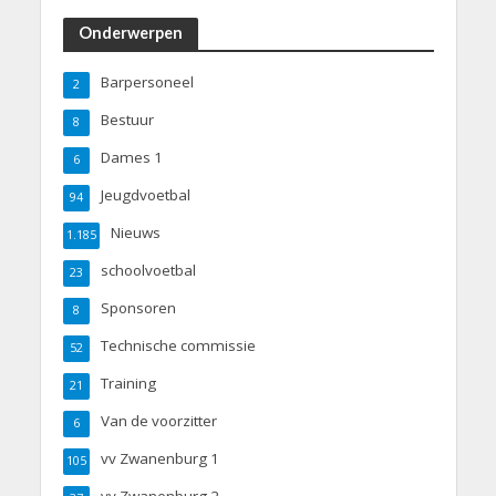
Onderwerpen
Barpersoneel
2
Bestuur
8
Dames 1
6
Jeugdvoetbal
94
Nieuws
1.185
schoolvoetbal
23
Sponsoren
8
Technische commissie
52
Training
21
Van de voorzitter
6
vv Zwanenburg 1
105
vv Zwanenburg 2